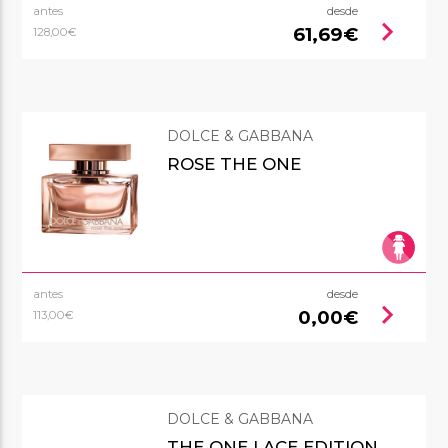
antes
desde
chevron_right
61,69€
128,00€
DOLCE & GABBANA
ROSE THE ONE
antes
desde
chevron_right
0,00€
113,00€
DOLCE & GABBANA
THE ONE LACE EDITION