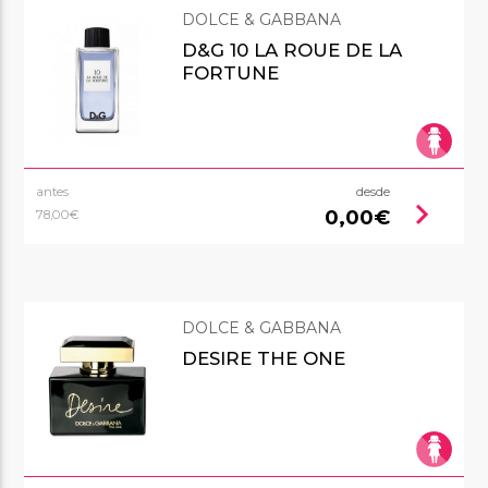
DOLCE & GABBANA
D&G 10 LA ROUE DE LA
FORTUNE
antes
desde
chevron_right
0,00€
78,00€
DOLCE & GABBANA
DESIRE THE ONE