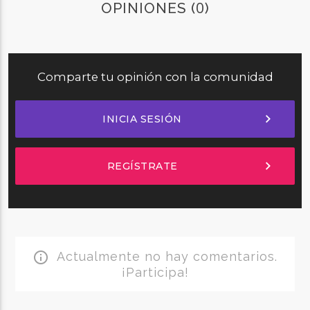
0
OPINIONES (
)
Comparte tu opinión con la comunidad
chevron_right
INICIA SESIÓN
chevron_right
REGÍSTRATE
Actualmente no hay comentarios.
info_outline
¡Participa!