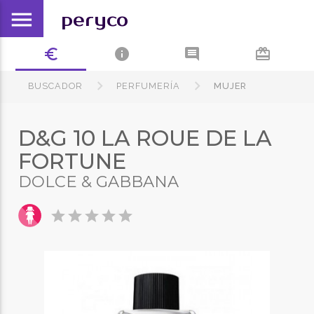
menu
peryco
euro_symbol
info
comment
card_giftcard
BUSCADOR
PERFUMERÍA
MUJER
D&G 10 LA ROUE DE LA
FORTUNE
DOLCE & GABBANA
star
star
star
star
star