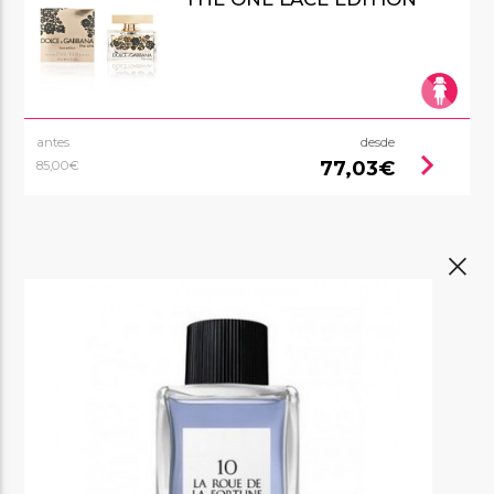
antes
desde
chevron_right
77,03€
85,00€