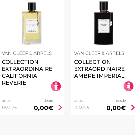
VAN CLEEF & ARPELS
VAN CLEEF & ARPELS
COLLECTION
COLLECTION
EXTRAORDINAIRE
EXTRAORDINAIRE
CALIFORNIA
AMBRE IMPERIAL
REVERIE
antes
desde
antes
desde
chevron_right
chevron_
0,00€
0,00€
130,00€
130,00€