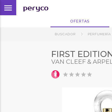
menu
peryco
OFERTAS
BUSCADOR
PERFUMERÍA
FIRST EDITIO
VAN CLEEF & ARPE
star
star
star
star
star