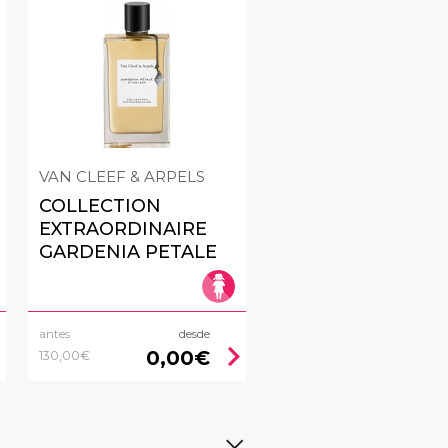
VAN CLEEF & ARPELS
COLLECTION
EXTRAORDINAIRE
GARDENIA PETALE
antes
desde
right
chevron_right
0,00€
130,00€