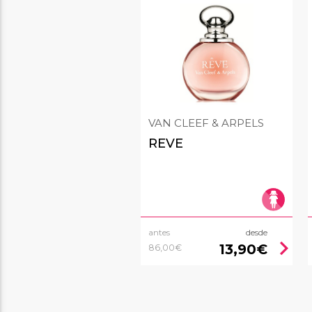
VAN CLEEF & ARPELS
REVE
antes
desde
chevron_right
13,90€
86,00€