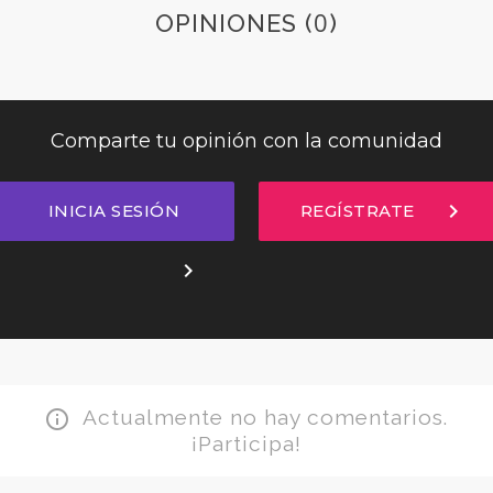
0
OPINIONES (
)
Comparte tu opinión con la comunidad
chevron_right
INICIA SESIÓN
REGÍSTRATE
chevron_right
Actualmente no hay comentarios.
info_outline
¡Participa!