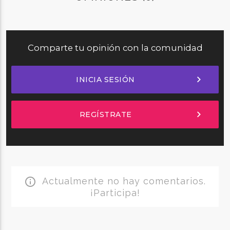
Comparte tu opinión con la comunidad
chevron_right
INICIA SESIÓN
chevron_right
REGÍSTRATE
Actualmente no hay comentarios.
info_outline
¡Participa!