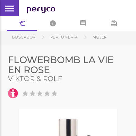
menu
peryco
euro_symbol
info
comment
card_giftcard
BUSCADOR
PERFUMERÍA
MUJER
FLOWERBOMB LA VIE
EN ROSE
VIKTOR & ROLF
star
star
star
star
star