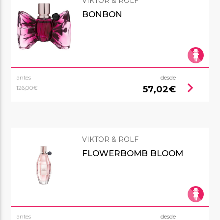
VIKTOR & ROLF
BONBON
antes
desde
chevron_right
57,02€
126,00€
VIKTOR & ROLF
FLOWERBOMB BLOOM
antes
desde