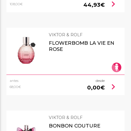
chevron_right
44,93€
108,00€
VIKTOR & ROLF
FLOWERBOMB LA VIE EN
ROSE
antes
desde
chevron_right
0,00€
68,00€
VIKTOR & ROLF
BONBON COUTURE