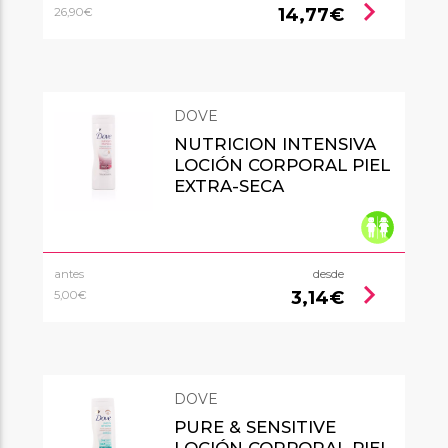
chevron_right
14,77€
26,90€
DOVE
NUTRICION INTENSIVA
LOCIÓN CORPORAL PIEL
EXTRA-SECA
antes
desde
chevron_right
3,14€
5,00€
DOVE
PURE & SENSITIVE
LOCIÓN CORPORAL PIEL