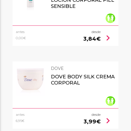
SENSIBLE
antes
desde
chevron_right
3,84€
0,00€
DOVE
DOVE BODY SILK CREMA
CORPORAL
antes
desde
chevron_right
3,99€
6,95€