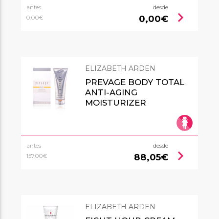
antes
desde
chevron_right
0,00€
0,00€
ELIZABETH ARDEN
PREVAGE BODY TOTAL
ANTI-AGING
MOISTURIZER
antes
desde
chevron_right
88,05€
157,00€
ELIZABETH ARDEN