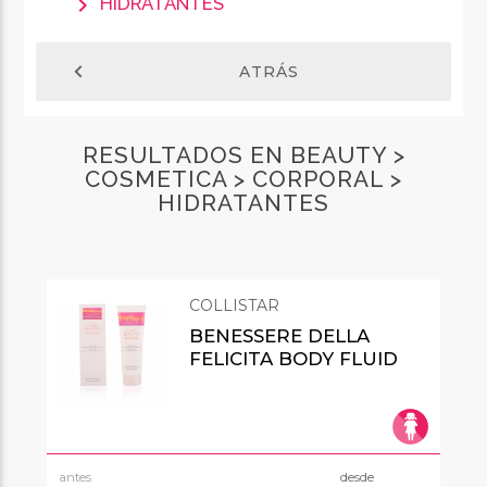
chevron_right
HIDRATANTES
chevron_left
ATRÁS
RESULTADOS EN BEAUTY >
COSMETICA > CORPORAL >
HIDRATANTES
COLLISTAR
BENESSERE DELLA
FELICITA BODY FLUID
antes
desde