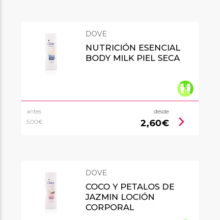
DOVE
NUTRICIÓN ESENCIAL
BODY MILK PIEL SECA
antes
desde
chevron_right
2,60€
5,00€
DOVE
COCO Y PETALOS DE
JAZMIN LOCIÓN
CORPORAL