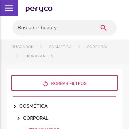
menu
peryco
search
BUSCADOR
COSMÉTICA
CORPORAL
HIDRATANTES
replay
BORRAR FILTROS
chevron_right
COSMÉTICA
chevron_right
CORPORAL