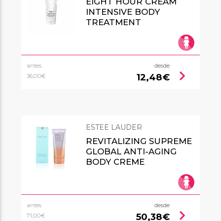
EIGHT HOUR CREAM
INTENSIVE BODY
TREATMENT
antes
desde
chevron_right
12,48€
36,00€
ESTEE LAUDER
REVITALIZING SUPREME
GLOBAL ANTI-AGING
BODY CREME
antes
desde
chevron_right
50,38€
71,00€