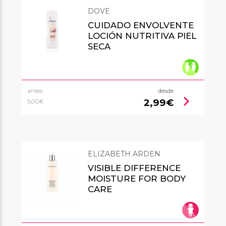
DOVE
CUIDADO ENVOLVENTE
LOCIÓN NUTRITIVA PIEL
SECA
antes
desde
chevron_right
2,99€
5,00€
ELIZABETH ARDEN
VISIBLE DIFFERENCE
MOISTURE FOR BODY
CARE