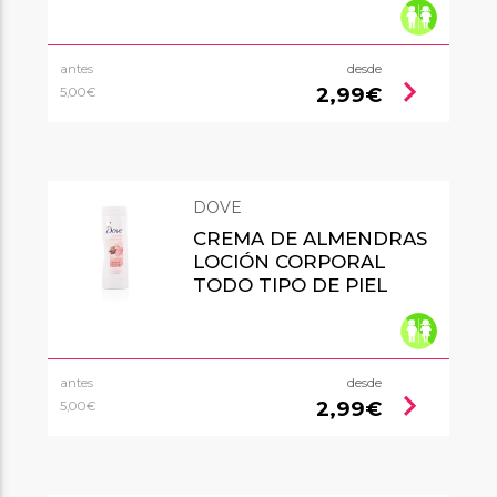
antes
desde
chevron_right
2,99€
5,00€
DOVE
CREMA DE ALMENDRAS
LOCIÓN CORPORAL
TODO TIPO DE PIEL
antes
desde
chevron_right
2,99€
5,00€