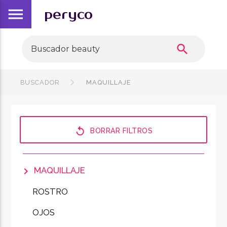
menu
peryco
search
BUSCADOR
MAQUILLAJE
replay
BORRAR FILTROS
chevron_right
MAQUILLAJE
ROSTRO
OJOS