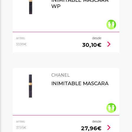
WP
antes
desde
chevron_right
30,10€
33,99€
CHANEL
INIMITABLE MASCARA
antes
desde
chevron_right
27,96€
37,95€