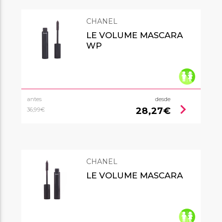
CHANEL
LE VOLUME MASCARA
WP
antes
desde
chevron_right
28,27€
36,99€
CHANEL
LE VOLUME MASCARA