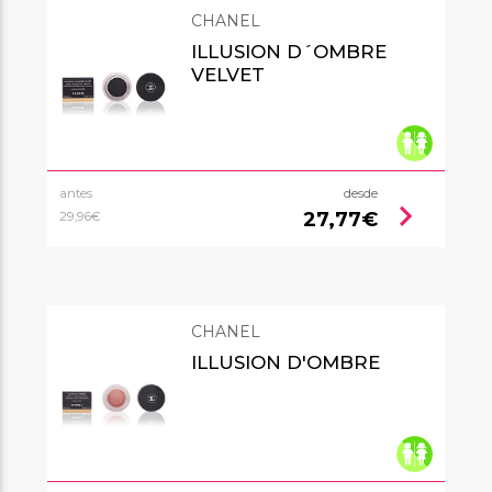
CHANEL
ILLUSION D´OMBRE
VELVET
antes
desde
chevron_right
27,77€
29,96€
CHANEL
ILLUSION D'OMBRE