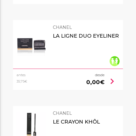
CHANEL
LA LIGNE DUO EYELINER
antes
desde
chevron_right
0,00€
35,75€
CHANEL
LE CRAYON KHÔL