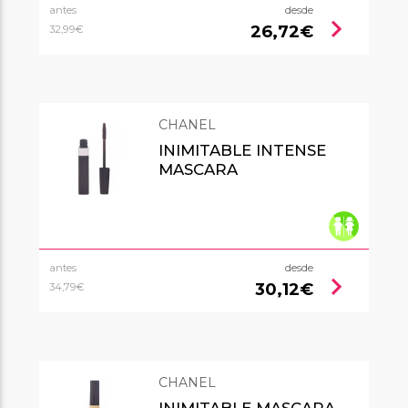
antes
desde
chevron_right
26,72€
32,99€
CHANEL
INIMITABLE INTENSE
MASCARA
antes
desde
chevron_right
30,12€
34,79€
CHANEL
INIMITABLE MASCARA