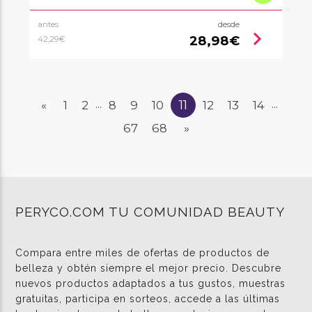
antes
desde
chevron_right
28,98€
42,29€
11
«
1
2
8
9
10
12
13
14
...
...
67
68
»
PERYCO.COM TU COMUNIDAD BEAUTY
Compara entre miles de ofertas de productos de
belleza y obtén siempre el mejor precio. Descubre
nuevos productos adaptados a tus gustos, muestras
gratuitas, participa en sorteos, accede a las últimas