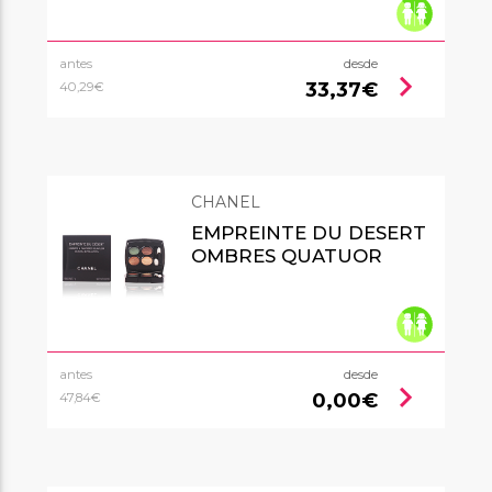
antes
desde
chevron_right
33,37€
40,29€
CHANEL
EMPREINTE DU DESERT
OMBRES QUATUOR
antes
desde
chevron_right
0,00€
47,84€