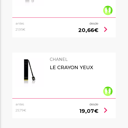
antes
desde
chevron_right
20,66€
21,95€
CHANEL
LE CRAYON YEUX
antes
desde
chevron_right
19,07€
25,79€