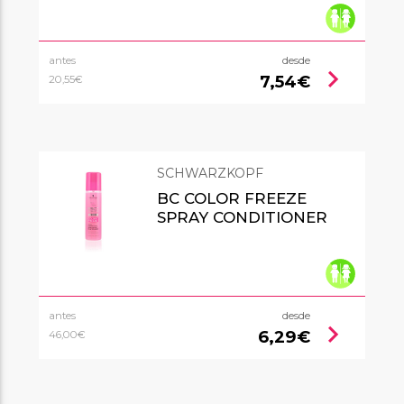
antes
desde
chevron_right
7,54€
20,55€
SCHWARZKOPF
BC COLOR FREEZE
SPRAY CONDITIONER
antes
desde
chevron_right
6,29€
46,00€