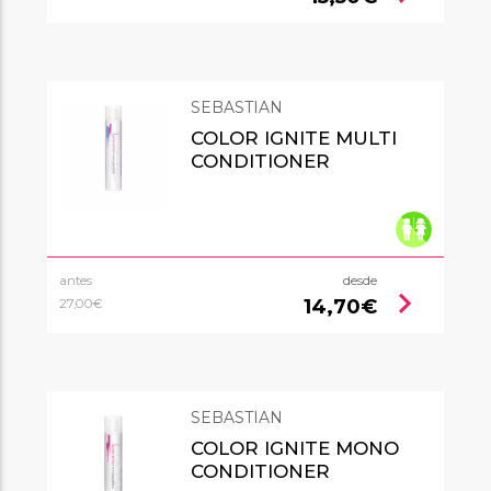
SEBASTIAN
COLOR IGNITE MULTI
CONDITIONER
antes
desde
chevron_right
14,70€
27,00€
SEBASTIAN
COLOR IGNITE MONO
CONDITIONER