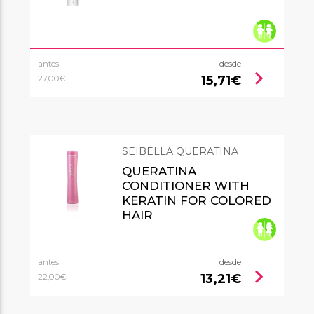
antes
desde
chevron_right
15,71€
27,00€
SEIBELLA QUERATINA
QUERATINA
CONDITIONER WITH
KERATIN FOR COLORED
HAIR
antes
desde
chevron_right
13,21€
22,00€