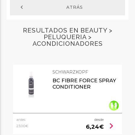
chevron_left
ATRÁS
RESULTADOS EN BEAUTY >
PELUQUERIA >
ACONDICIONADORES
SCHWARZKOPF
BC FIBRE FORCE SPRAY
CONDITIONER
antes
desde
chevron_right
6,24€
23,00€