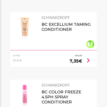
SCHWARZKOPF
BC EXCELLIUM TAMING
CONDITIONER
antes
desde
chevron_right
7,35€
59,50€
SCHWARZKOPF
BC COLOR FREEZE
4.5PH SPRAY
CONDITIONER