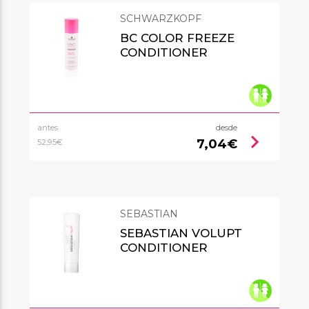
SCHWARZKOPF
BC COLOR FREEZE
CONDITIONER
antes
desde
chevron_right
7,04€
52,95€
SEBASTIAN
SEBASTIAN VOLUPT
CONDITIONER