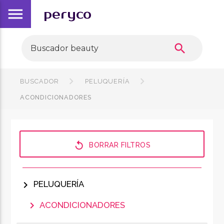
menu
peryco
search
BUSCADOR
PELUQUERÍA
ACONDICIONADORES
replay
BORRAR FILTROS
chevron_right
PELUQUERÍA
chevron_right
ACONDICIONADORES