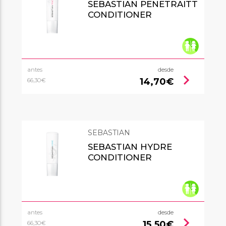
SEBASTIAN PENETRAITT
CONDITIONER
antes
desde
chevron_right
14,70€
66,30€
SEBASTIAN
SEBASTIAN HYDRE
CONDITIONER
antes
desde
chevron_right
15,50€
66,30€