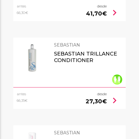
antes
desde
chevron_right
41,70€
66,30€
SEBASTIAN
SEBASTIAN TRILLANCE
CONDITIONER
antes
desde
chevron_right
27,30€
66,35€
SEBASTIAN