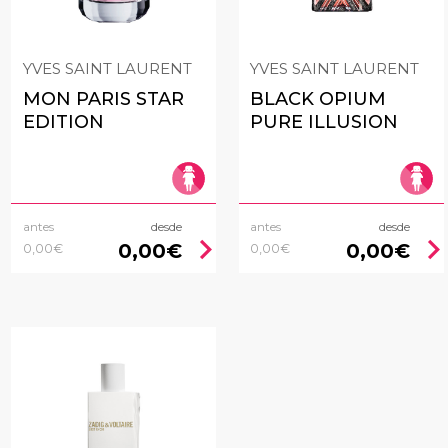
YVES SAINT LAURENT
YVES SAINT LAURENT
MON PARIS STAR
BLACK OPIUM
EDITION
PURE ILLUSION
antes
desde
antes
desde
chevron_right
chevron_rig
0,00€
0,00€
0,00€
0,00€