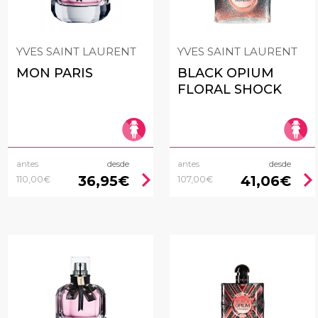
YVES SAINT LAURENT
YVES SAINT LAURENT
MON PARIS
BLACK OPIUM
FLORAL SHOCK
antes
desde
antes
desde
chevron_right
chevron_rig
36,95€
41,06€
110,00€
107,00€