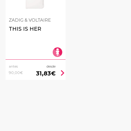
ZADIG & VOLTAIRE
THIS IS HER
antes
desde
ht
chevron_right
31,83€
90,00€