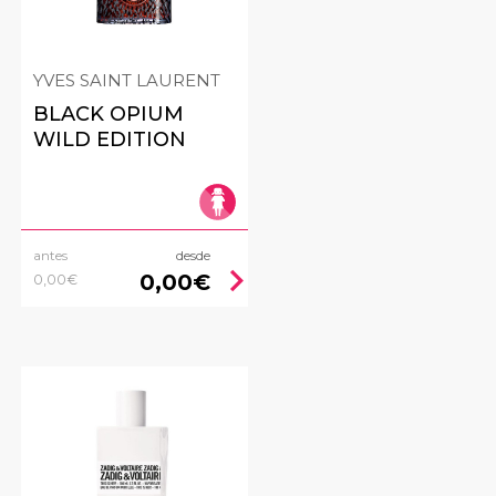
YVES SAINT LAURENT
BLACK OPIUM
WILD EDITION
antes
desde
ht
chevron_right
0,00€
0,00€