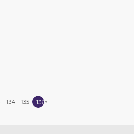
136
3
134
135
»