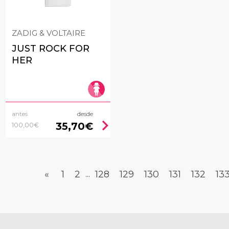
ZADIG & VOLTAIRE
JUST ROCK FOR
HER
antes
desde
chevron_right
35,70€
100,00€
«
1
2
128
129
130
131
132
13
...