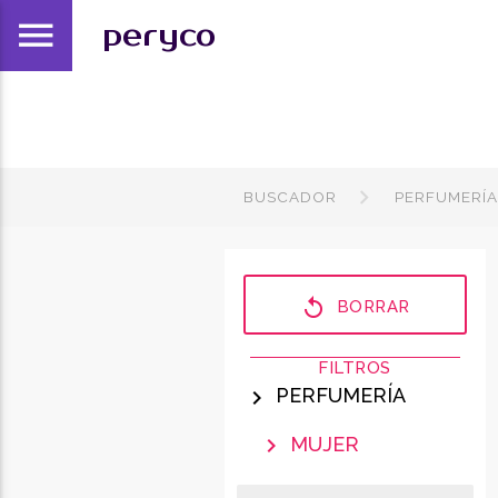
menu
peryco
BUSCADOR
PERFUMERÍ
replay
BORRAR
FILTROS
PERFUMERÍA
chevron_right
MUJER
chevron_right