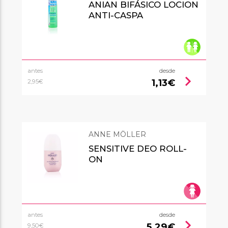
ANIAN BIFÁSICO LOCION
ANTI-CASPA
antes
desde
chevron_right
1,13€
2,95€
ANNE MÖLLER
SENSITIVE DEO ROLL-
ON
antes
desde
chevron_right
5,29€
9,50€