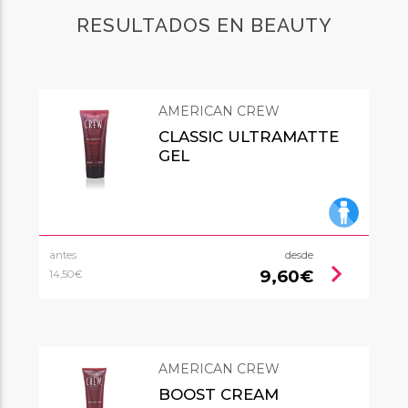
RESULTADOS EN BEAUTY
AMERICAN CREW
CLASSIC ULTRAMATTE
GEL
antes
desde
chevron_right
9,60€
14,50€
AMERICAN CREW
BOOST CREAM