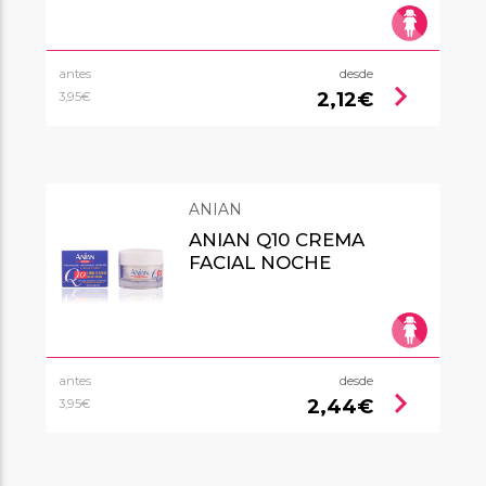
antes
desde
chevron_right
2,12€
3,95€
ANIAN
ANIAN Q10 CREMA
FACIAL NOCHE
antes
desde
chevron_right
2,44€
3,95€