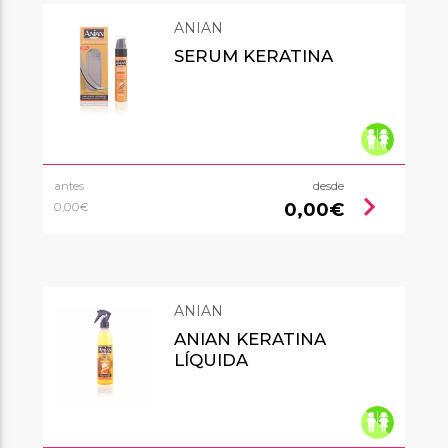
ANIAN
SERUM KERATINA
antes
desde
chevron_right
0,00€
0,00€
ANIAN
ANIAN KERATINA
LÍQUIDA