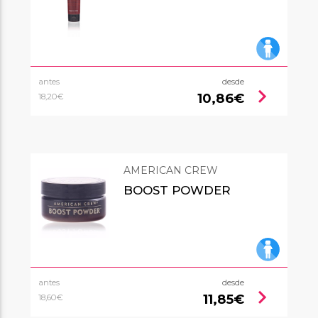
antes
desde
chevron_right
10,86€
18,20€
AMERICAN CREW
BOOST POWDER
antes
desde
chevron_right
11,85€
18,60€