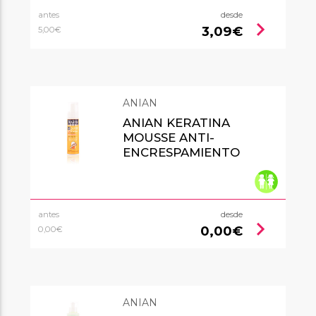
antes
desde
chevron_right
3,09€
5,00€
ANIAN
ANIAN KERATINA
MOUSSE ANTI-
ENCRESPAMIENTO
antes
desde
chevron_right
0,00€
0,00€
ANIAN