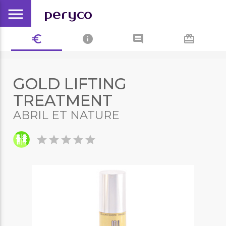
menu
peryco
euro_symbol
info
comment
card_giftcard
GOLD LIFTING
TREATMENT
ABRIL ET NATURE
star
star
star
star
star