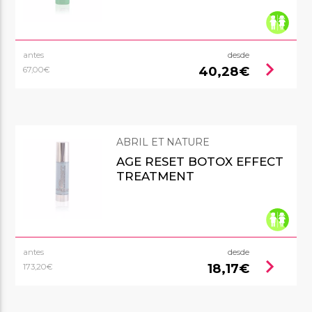
antes
desde
chevron_right
40,28€
67,00€
ABRIL ET NATURE
AGE RESET BOTOX EFFECT
TREATMENT
antes
desde
chevron_right
18,17€
173,20€