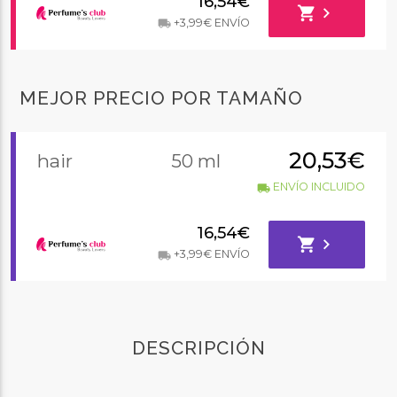
16,54€
shopping_cart
chevron_right
+3,99€ ENVÍO
local_shipping
MEJOR PRECIO POR TAMAÑO
20,53€
hair
50 ml
ENVÍO INCLUIDO
local_shipping
16,54€
shopping_cart
chevron_right
+3,99€ ENVÍO
local_shipping
DESCRIPCIÓN