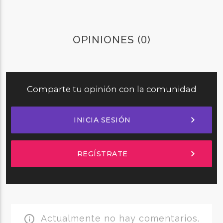
0
OPINIONES (
)
Comparte tu opinión con la comunidad
chevron_right
INICIA SESIÓN
chevron_right
REGÍSTRATE
Actualmente no hay comentarios.
info_outline