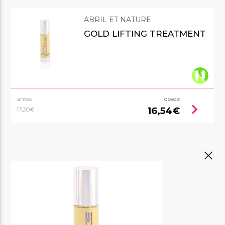
ABRIL ET NATURE
GOLD LIFTING TREATMENT
antes
desde
chevron_right
16,54€
17,20€