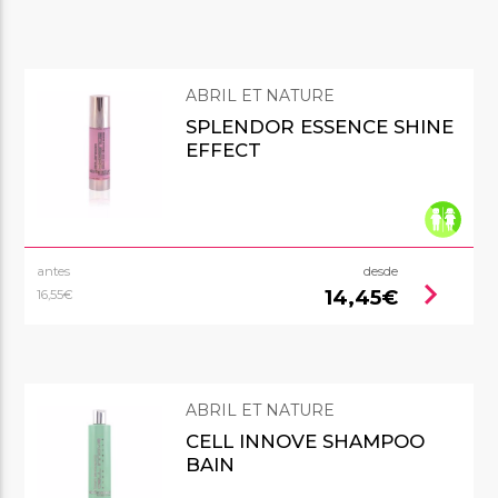
ABRIL ET NATURE
SPLENDOR ESSENCE SHINE
EFFECT
antes
desde
chevron_right
14,45€
16,55€
ABRIL ET NATURE
CELL INNOVE SHAMPOO
BAIN