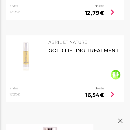
antes
desde
chevron_right
12,79€
12,50€
ABRIL ET NATURE
GOLD LIFTING TREATMENT
antes
desde
chevron_right
16,54€
17,20€