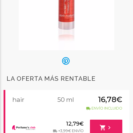
LA OFERTA MÁS RENTABLE
16,78€
hair
50 ml
ENVÍO INCLUIDO
local_shipping
12,79€
shopping_cart
chevron_right
+3,99€ ENVÍO
local_shipping