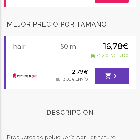
MEJOR PRECIO POR TAMAÑO
16,78€
hair
50 ml
ENVÍO INCLUIDO
local_shipping
12,79€
shopping_cart
chevron_right
+3,99€ ENVÍO
local_shipping
DESCRIPCIÓN
Productos de peluquería Abril et nature.