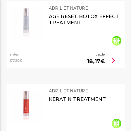
ABRIL ET NATURE
AGE RESET BOTOX EFFECT
TREATMENT
antes
desde
chevron_right
18,17€
173,20€
ABRIL ET NATURE
KERATIN TREATMENT