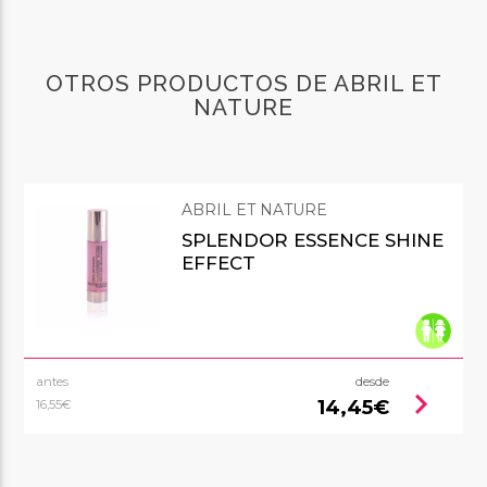
OTROS PRODUCTOS DE ABRIL ET
NATURE
ABRIL ET NATURE
SPLENDOR ESSENCE SHINE
EFFECT
antes
desde
chevron_right
14,45€
16,55€