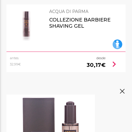
ACQUA DI PARMA
COLLEZIONE BARBIERE
SHAVING GEL
antes
desde
chevron_right
30,17€
32,99€