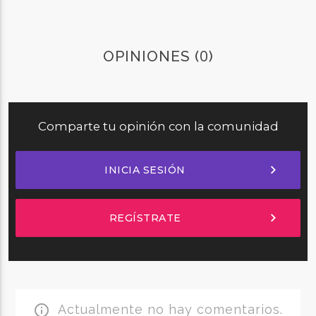
0
OPINIONES (
)
Comparte tu opinión con la comunidad
chevron_right
INICIA SESIÓN
chevron_right
REGÍSTRATE
Actualmente no hay comentarios.
info_outline