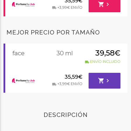
35,59€
shopping_cart
chevron_right
+3,99€ ENVÍO
local_shipping
MEJOR PRECIO POR TAMAÑO
39,58€
face
30 ml
ENVÍO INCLUIDO
local_shipping
35,59€
shopping_cart
chevron_right
+3,99€ ENVÍO
local_shipping
DESCRIPCIÓN