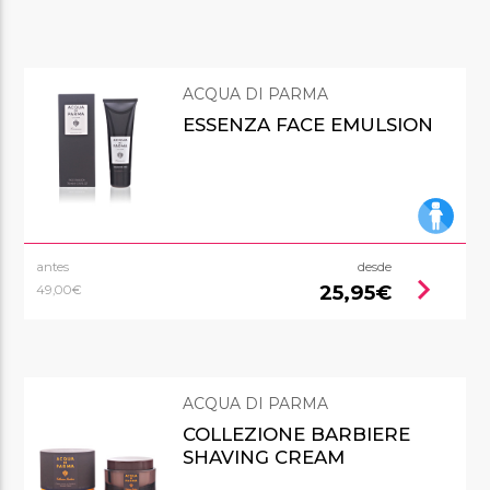
ACQUA DI PARMA
ESSENZA FACE EMULSION
antes
desde
chevron_right
25,95€
49,00€
ACQUA DI PARMA
COLLEZIONE BARBIERE
SHAVING CREAM