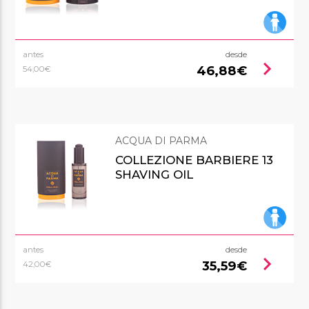
antes
desde
chevron_right
46,88€
54,00€
ACQUA DI PARMA
COLLEZIONE BARBIERE 13
SHAVING OIL
antes
desde
chevron_right
35,59€
42,00€