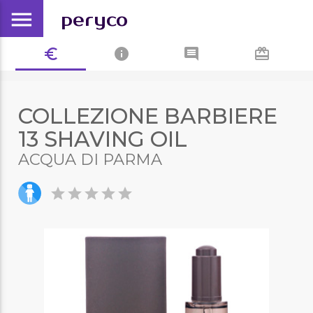
menu
peryco
euro_symbol
info
comment
card_giftcard
COLLEZIONE BARBIERE
13 SHAVING OIL
ACQUA DI PARMA
star
star
star
star
star