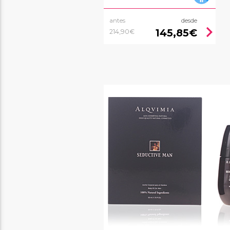
antes
desde
chevron_right
145,85€
214,90€