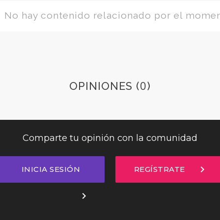
No hay contenido relacionado por el mome
0
OPINIONES (
)
Comparte tu opinión con la comunidad
chevron_right
INICIA SESIÓN
REGÍSTRATE
chevron_right