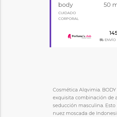
body
50 m
CUIDADO
CORPORAL
14
ENVÍO 
local_shipping
Cosmética Alqvimia. BODY 
exquisita combinación de ac
seducción masculina. Esto e
nuez moscada de Indonesia, 