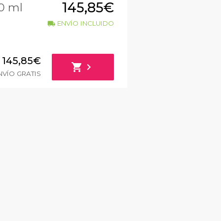
145,85€
0 ml
ENVÍO INCLUIDO
local_shipping
145,85€
shopping_cart
chevron_right
VÍO GRATIS