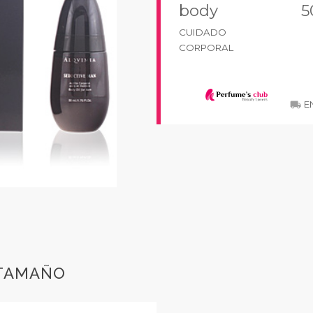
body
5
CUIDADO
CORPORAL
EN
local_shipping
 TAMAÑO