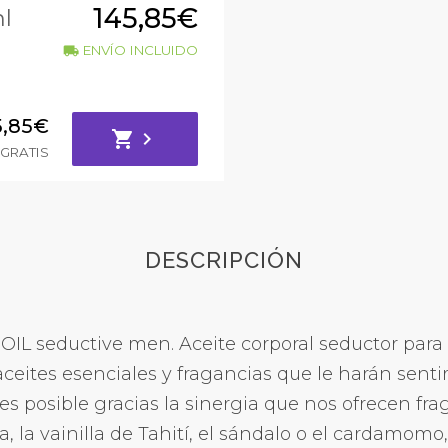
145,85€
l
ENVÍO INCLUIDO
local_shipping
5,85€
shopping_cart
chevron_right
GRATIS
DESCRIPCIÓN
OIL seductive men. Aceite corporal seductor par
eites esenciales y fragancias que le harán sentir
s posible gracias la sinergia que nos ofrecen fra
la vainilla de Tahití, el sándalo o el cardamomo,