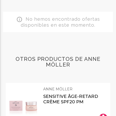
No hemos encontrado ofertas
info_outline
disponibles en este momento.
OTROS PRODUCTOS DE ANNE
MÖLLER
ANNE MÖLLER
SENSITIVE ÂGE-RETARD
CRÈME SPF20 PM