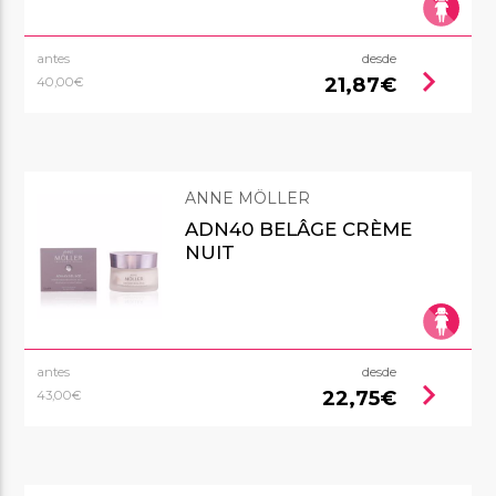
antes
desde
chevron_right
21,87€
40,00€
ANNE MÖLLER
ADN40 BELÂGE CRÈME
NUIT
antes
desde
chevron_right
22,75€
43,00€