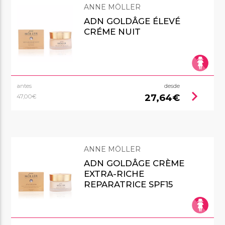
ANNE MÖLLER
ADN GOLDÂGE ÉLEVÉ
CRÉME NUIT
antes
desde
chevron_right
27,64€
47,00€
ANNE MÖLLER
ADN GOLDÂGE CRÈME
EXTRA-RICHE
REPARATRICE SPF15