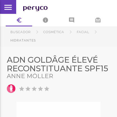
menu
peryco
euro_symbol
info
comment
card_giftcard
BUSCADOR
COSMÉTICA
FACIAL
HIDRATANTES
ADN GOLDÂGE ÉLEVÉ
RECONSTITUANTE SPF15
ANNE MÖLLER
star
star
star
star
star