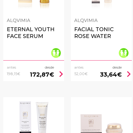
ALQVIMIA
ALQVIMIA
ETERNAL YOUTH
FACIAL TONIC
FACE SERUM
ROSE WATER
antes
desde
antes
desde
chevron_right
chevron_rig
172,87€
33,64€
198,15€
52,00€