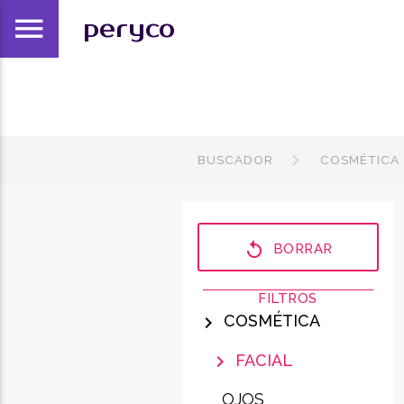
menu
peryco
BUSCADOR
COSMÉTICA
replay
BORRAR
FILTROS
COSMÉTICA
chevron_right
FACIAL
chevron_right
OJOS