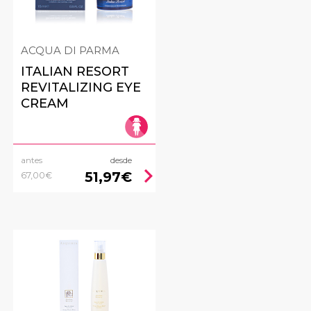
ACQUA DI PARMA
ITALIAN RESORT
REVITALIZING EYE
CREAM
antes
desde
ht
chevron_right
51,97€
67,00€