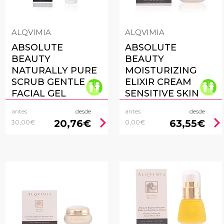
ALQVIMIA
ALQVIMIA
ABSOLUTE
ABSOLUTE
BEAUTY
BEAUTY
NATURALLY PURE
MOISTURIZING
SCRUB GENTLE
ELIXIR CREAM
FACIAL GEL
SENSITIVE SKIN
antes
desde
antes
desde
chevron_right
chevron_rig
20,76€
63,55€
30,00€
0,00€