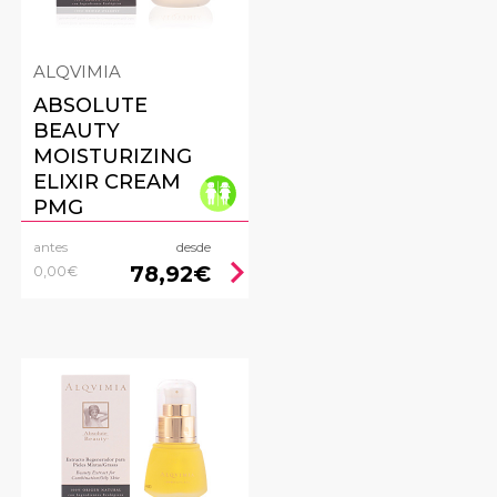
ALQVIMIA
ABSOLUTE
BEAUTY
MOISTURIZING
ELIXIR CREAM
PMG
antes
desde
ht
chevron_right
78,92€
0,00€