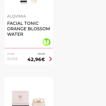
ALQVIMIA
FACIAL TONIC
ORANGE BLOSSOM
WATER
antes
desde
ht
chevron_right
42,96€
52,00€