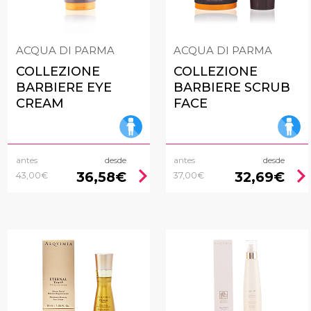
ACQUA DI PARMA
ACQUA DI PARMA
COLLEZIONE
COLLEZIONE
BARBIERE EYE
BARBIERE SCRUB
CREAM
FACE
antes
desde
antes
desde
chevron_right
chevron_rig
36,58€
32,69€
43,00€
37,00€