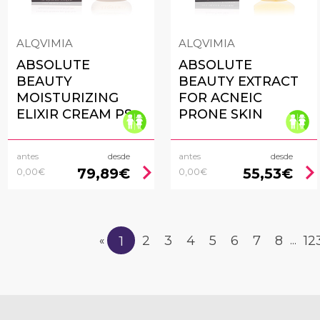
ALQVIMIA
ALQVIMIA
ABSOLUTE
ABSOLUTE
BEAUTY
BEAUTY EXTRACT
MOISTURIZING
FOR ACNEIC
ELIXIR CREAM PS
PRONE SKIN
antes
desde
antes
desde
chevron_right
chevron_rig
79,89€
55,53€
0,00€
0,00€
1
2
3
4
5
6
7
8
12
«
...