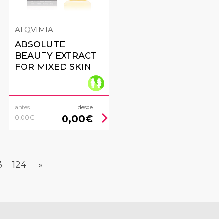
ALQVIMIA
ABSOLUTE
BEAUTY EXTRACT
FOR MIXED SKIN
antes
desde
ht
chevron_right
0,00€
0,00€
3
124
»