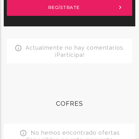
chevron_right
REGÍSTRATE
Actualmente no hay comentarios.
info_outline
¡Participa!
COFRES
No hemos encontrado ofertas
info_outline