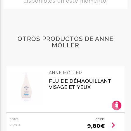
disponibles en este momento.
OTROS PRODUCTOS DE ANNE
MÖLLER
ANNE MÖLLER
FLUIDE DÉMAQUILLANT
VISAGE ET YEUX
antes
desde
chevron_right
9,80€
23,00€