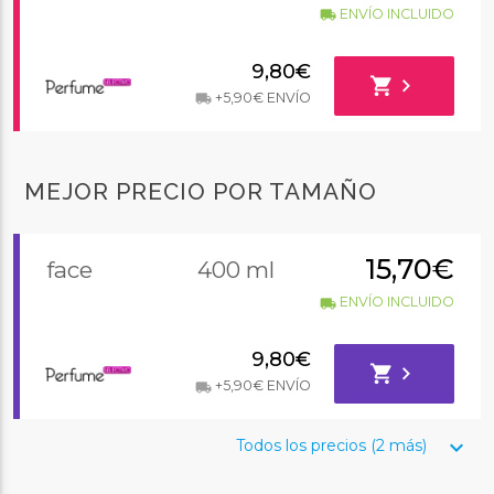
ENVÍO INCLUIDO
local_shipping
9,80€
shopping_cart
chevron_right
+5,90€ ENVÍO
local_shipping
MEJOR PRECIO POR TAMAÑO
15,70€
face
400 ml
ENVÍO INCLUIDO
local_shipping
9,80€
shopping_cart
chevron_right
+5,90€ ENVÍO
local_shipping
keyboard_arrow_down
Todos los precios (2 más)