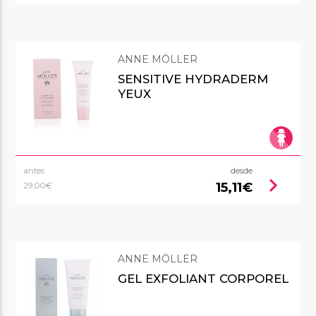
ANNE MÖLLER
SENSITIVE HYDRADERM
YEUX
antes
desde
chevron_right
15,11€
29,00€
ANNE MÖLLER
GEL EXFOLIANT CORPOREL