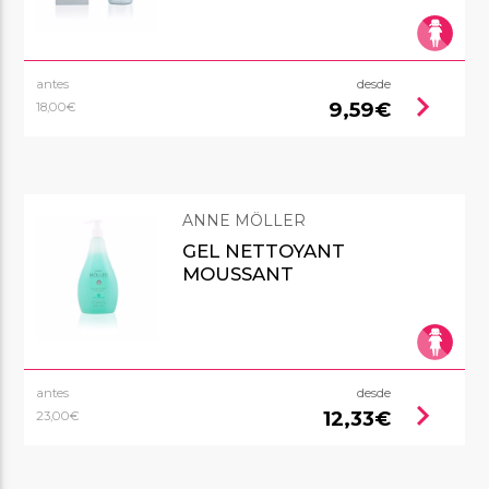
antes
desde
chevron_right
9,59€
18,00€
ANNE MÖLLER
GEL NETTOYANT
MOUSSANT
antes
desde
chevron_right
12,33€
23,00€