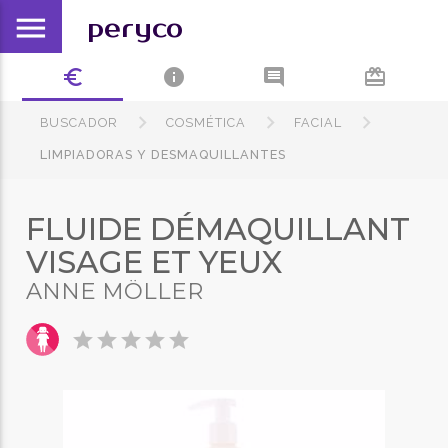
menu
peryco
euro_symbol
info
comment
card_giftcard
BUSCADOR
COSMÉTICA
FACIAL
LIMPIADORAS Y DESMAQUILLANTES
FLUIDE DÉMAQUILLANT
VISAGE ET YEUX
ANNE MÖLLER
star
star
star
star
star