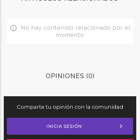
No hay contenido relacionado por el
info_outline
momento
0
OPINIONES (
)
Comparte tu opinión con la comunidad
chevron_right
INICIA SESIÓN