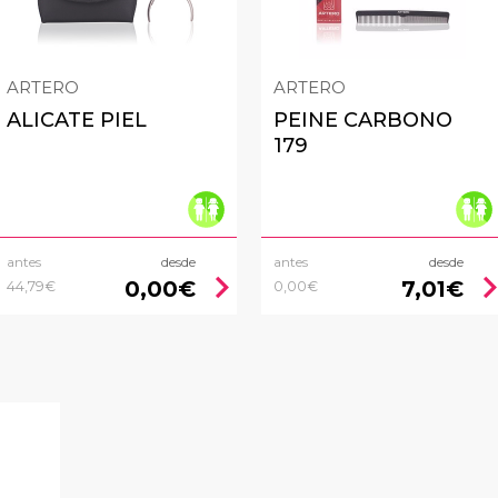
ARTERO
ARTERO
ALICATE PIEL
PEINE CARBONO
179
antes
desde
antes
desde
chevron_right
chevron_
0,00€
7,01€
44,79€
0,00€