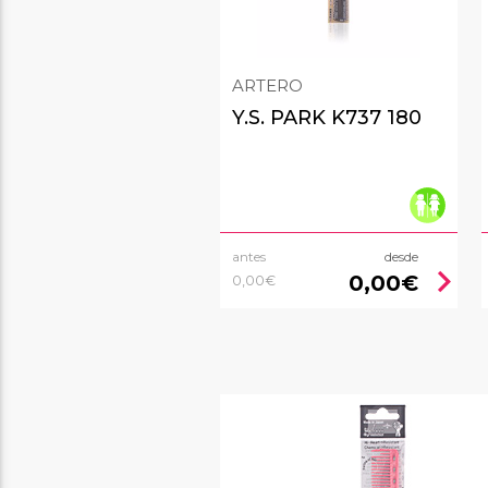
ARTERO
Y.S. PARK K737 180
antes
desde
chevron_right
0,00€
0,00€