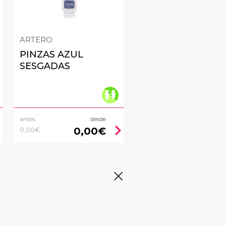
ARTERO
PINZAS AZUL
SESGADAS
antes
desde
right
chevron_right
0,00€
0,00€