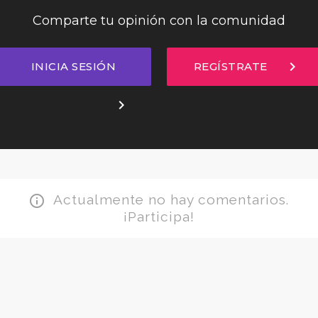
Comparte tu opinión con la comunidad
chevron_right
INICIA SESIÓN
REGÍSTRATE
chevron_right
Actualmente no hay comentarios.
info_outline
¡Participa!