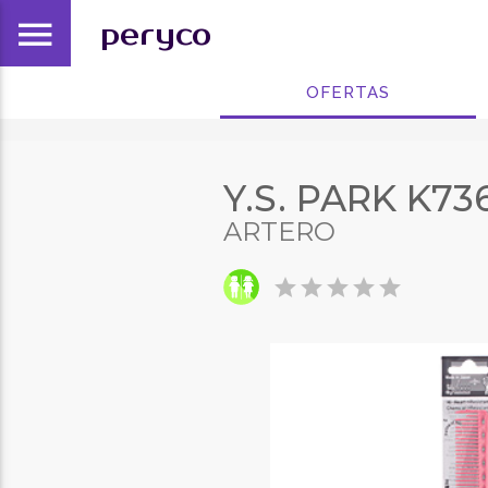
menu
peryco
OFERTAS
Y.S. PARK K73
ARTERO
star
star
star
star
star