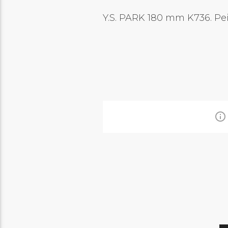
Y.S. PARK 180 mm K736. Pei
info_outline