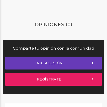
0
OPINIONES (
)
Comparte tu opinión con la comunidad
chevron_right
INICIA SESIÓN
chevron_right
REGÍSTRATE