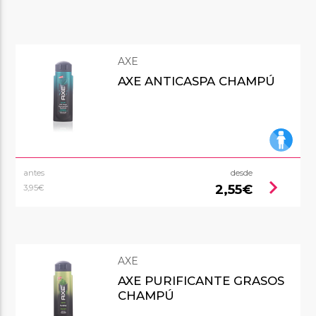
AXE
AXE ANTICASPA CHAMPÚ
antes
desde
chevron_right
2,55€
3,95€
AXE
AXE PURIFICANTE GRASOS
CHAMPÚ