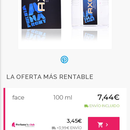
LA OFERTA MÁS RENTABLE
7,44€
face
100 ml
ENVÍO INCLUIDO
local_shipping
3,45€
shopping_cart
chevron_right
+3,99€ ENVÍO
local_shipping