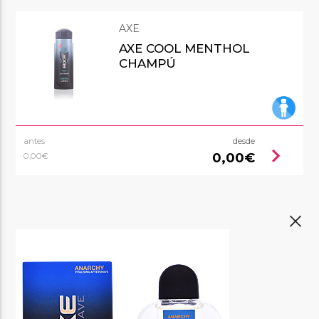
AXE
AXE COOL MENTHOL
CHAMPÚ
antes
desde
chevron_right
0,00€
0,00€