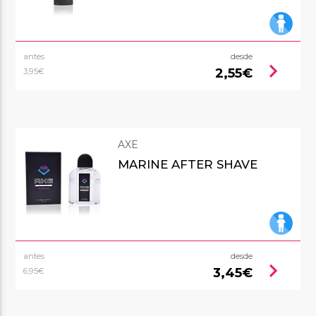
antes
desde
chevron_right
2,55€
3,95€
AXE
MARINE AFTER SHAVE
antes
desde
chevron_right
3,45€
6,95€