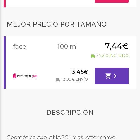
MEJOR PRECIO POR TAMAÑO
7,44€
face
100 ml
ENVÍO INCLUIDO
local_shipping
3,45€
shopping_cart
chevron_right
+3,99€ ENVÍO
local_shipping
DESCRIPCIÓN
Cosmética Axe. ANARCHY as. After shave