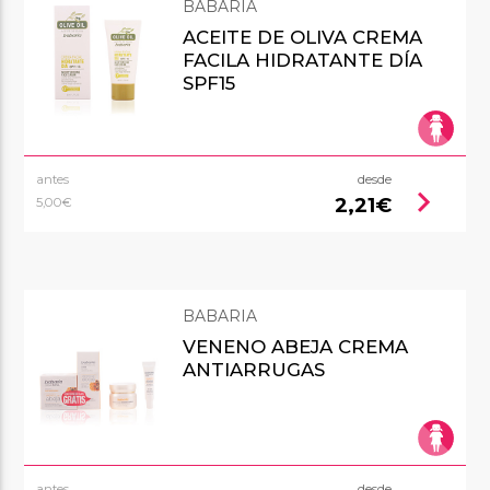
BABARIA
ACEITE DE OLIVA CREMA
FACILA HIDRATANTE DÍA
SPF15
antes
desde
chevron_right
2,21€
5,00€
BABARIA
VENENO ABEJA CREMA
ANTIARRUGAS
antes
desde