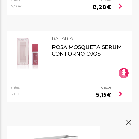
chevron_right
8,28€
17,00€
BABARIA
ROSA MOSQUETA SERUM
CONTORNO OJOS
antes
desde
chevron_right
5,15€
12,00€