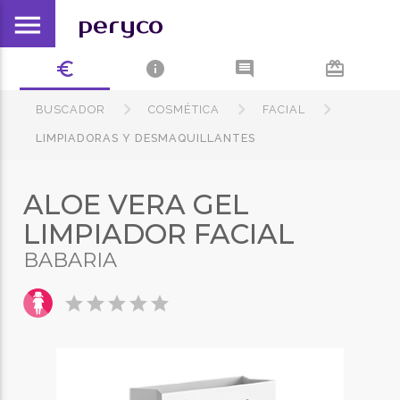
menu
peryco
euro_symbol
info
comment
card_giftcard
BUSCADOR
COSMÉTICA
FACIAL
LIMPIADORAS Y DESMAQUILLANTES
ALOE VERA GEL
LIMPIADOR FACIAL
BABARIA
star
star
star
star
star