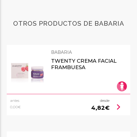
OTROS PRODUCTOS DE BABARIA
BABARIA
TWENTY CREMA FACIAL
FRAMBUESA
antes
desde
chevron_right
4,82€
0,00€