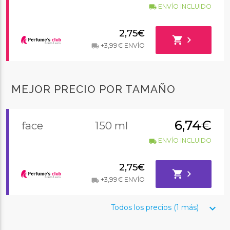
ENVÍO INCLUIDO
local_shipping
2,75€
shopping_cart
chevron_right
+3,99€ ENVÍO
local_shipping
MEJOR PRECIO POR TAMAÑO
6,74€
face
150 ml
ENVÍO INCLUIDO
local_shipping
2,75€
shopping_cart
chevron_right
+3,99€ ENVÍO
local_shipping
keyboard_arrow_down
Todos los precios (1 más)