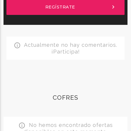
chevron_right
REGÍSTRATE
Actualmente no hay comentarios.
info_outline
¡Participa!
COFRES
No hemos encontrado ofertas
info_outline