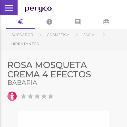
menu
peryco
euro_symbol
info
comment
card_giftcard
BUSCADOR
COSMÉTICA
FACIAL
HIDRATANTES
ROSA MOSQUETA
CREMA 4 EFECTOS
BABARIA
star
star
star
star
star