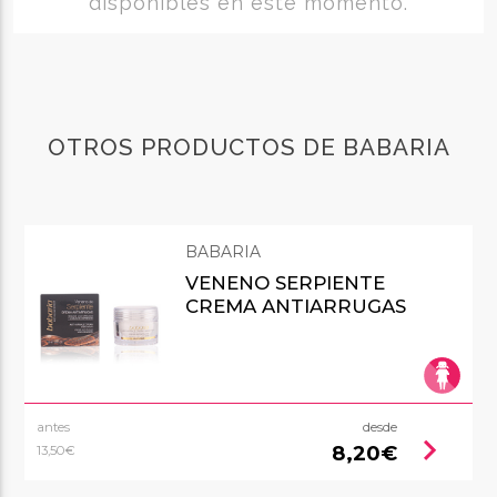
disponibles en este momento.
OTROS PRODUCTOS DE BABARIA
BABARIA
VENENO SERPIENTE
CREMA ANTIARRUGAS
antes
desde
chevron_right
8,20€
13,50€