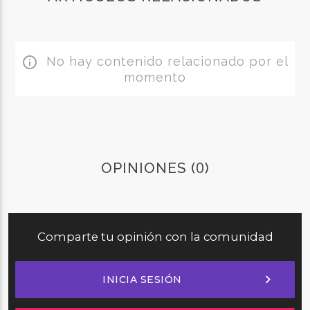
No hay contenido relacionado por el
info_outline
momento
0
OPINIONES (
)
Comparte tu opinión con la comunidad
chevron_right
INICIA SESIÓN