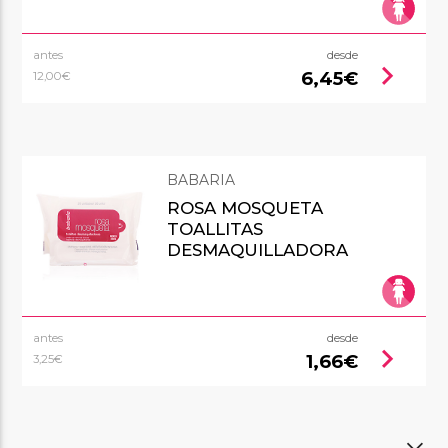
antes
desde
chevron_right
6,45€
12,00€
BABARIA
ROSA MOSQUETA
TOALLITAS
DESMAQUILLADORA
antes
desde
chevron_right
1,66€
3,25€