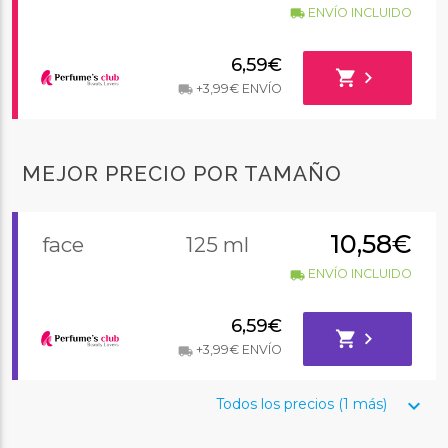
ENVÍO INCLUIDO
local_shipping
6,59€
shopping_cart
chevron_right
+3,99€ ENVÍO
local_shipping
MEJOR PRECIO POR TAMAÑO
10,58€
face
125 ml
ENVÍO INCLUIDO
local_shipping
6,59€
shopping_cart
chevron_right
+3,99€ ENVÍO
local_shipping
keyboard_arrow_down
Todos los precios (1 más)