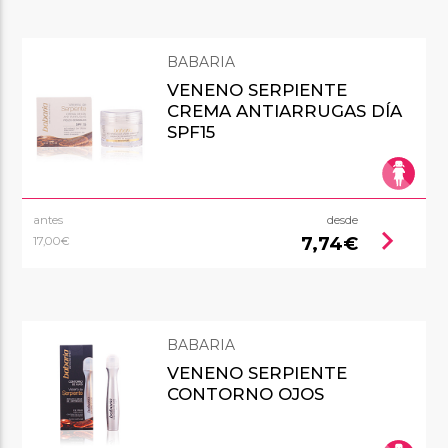
BABARIA
VENENO SERPIENTE
CREMA ANTIARRUGAS DÍA
SPF15
antes
desde
chevron_right
7,74€
17,00€
BABARIA
VENENO SERPIENTE
CONTORNO OJOS