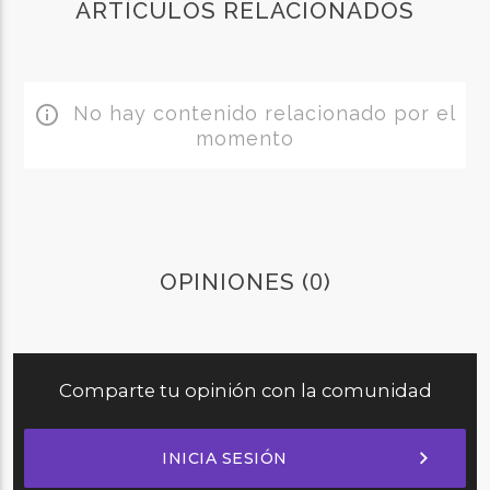
ARTÍCULOS RELACIONADOS
No hay contenido relacionado por el
info_outline
momento
0
OPINIONES (
)
Comparte tu opinión con la comunidad
chevron_right
INICIA SESIÓN