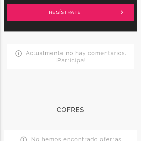
chevron_right
REGÍSTRATE
Actualmente no hay comentarios.
info_outline
¡Participa!
COFRES
No hemos encontrado ofertas
info_outline