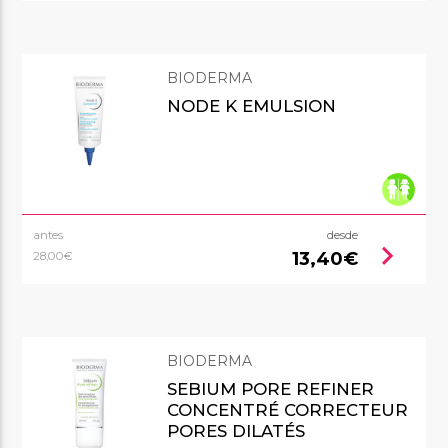
BIODERMA
NODE K EMULSION
antes
desde
chevron_right
13,40€
28,00€
BIODERMA
SEBIUM PORE REFINER
CONCENTRÉ CORRECTEUR
PORES DILATÉS