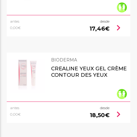
antes
desde
chevron_right
17,46€
0,00€
BIODERMA
CREALINE YEUX GEL CRÈME
CONTOUR DES YEUX
antes
desde
chevron_right
18,50€
0,00€