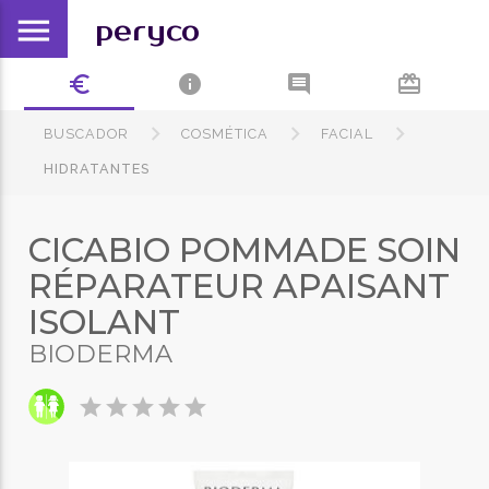
menu
peryco
euro_symbol
info
comment
card_giftcard
BUSCADOR
COSMÉTICA
FACIAL
HIDRATANTES
CICABIO POMMADE SOIN
RÉPARATEUR APAISANT
ISOLANT
BIODERMA
star
star
star
star
star