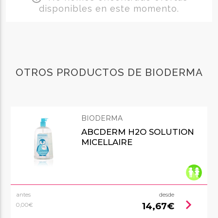
disponibles en este momento.
OTROS PRODUCTOS DE BIODERMA
BIODERMA
ABCDERM H2O SOLUTION
MICELLAIRE
antes
desde
chevron_right
14,67€
0,00€