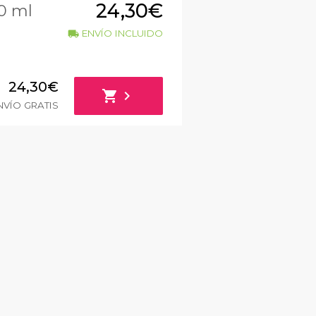
24,30€
0 ml
ENVÍO INCLUIDO
local_shipping
24,30€
shopping_cart
chevron_right
VÍO GRATIS