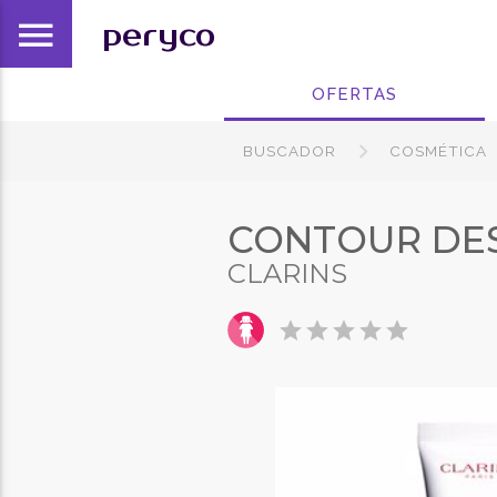
menu
peryco
OFERTAS
BUSCADOR
COSMÉTICA
CONTOUR DES
CLARINS
star
star
star
star
star