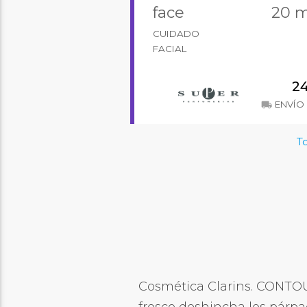
face
20 m
CUIDADO
FACIAL
2
ENVÍO 
local_shipping
To
Cosmética Clarins. CONTOUR