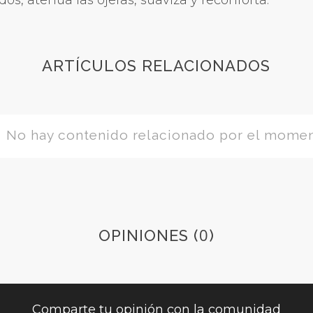
os, atenúa las ojeras, suaviza y reconforta.
ARTÍCULOS RELACIONADOS
No hay contenido relacionado por el mome
0
OPINIONES (
)
Comparte tu opinión con la comunidad