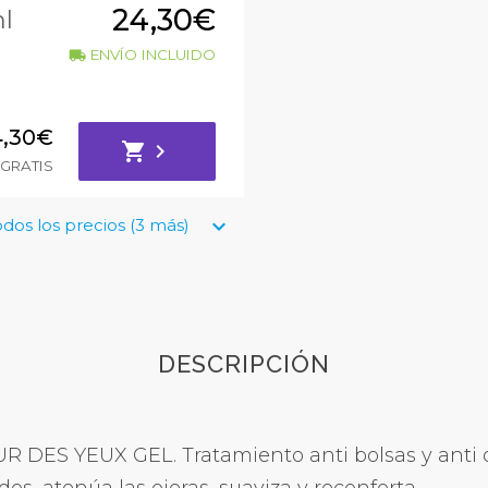
24,30€
l
ENVÍO INCLUIDO
local_shipping
4,30€
shopping_cart
chevron_right
GRATIS
keyboard_arrow_down
dos los precios (3 más)
DESCRIPCIÓN
 DES YEUX GEL. Tratamiento anti bolsas y anti oj