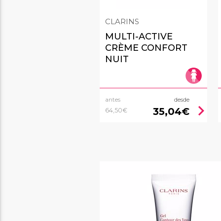
CLARINS
MULTI-ACTIVE
CRÈME CONFORT
NUIT
antes
desde
chevron_right
35,04€
64,50€