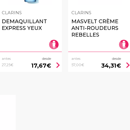
CLARINS
CLARINS
DEMAQUILLANT
MASVELT CRÈME
EXPRESS YEUX
ANTI-ROUDEURS
REBELLES
antes
desde
antes
desde
chevron_right
chevron_
17,67€
34,31€
27,25€
57,00€