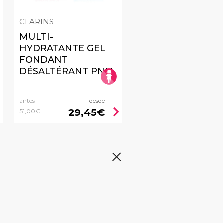
CLARINS
MULTI-
HYDRATANTE GEL
FONDANT
DÉSALTÉRANT PNM
antes
desde
right
chevron_right
29,45€
51,00€