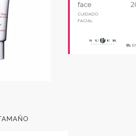
face
2
CUIDADO
FACIAL
EN
local_shipping
 TAMAÑO