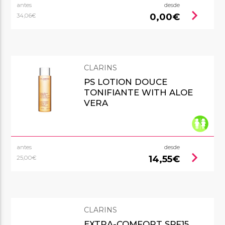
antes
desde
chevron_right
0,00€
34,06€
CLARINS
PS LOTION DOUCE
TONIFIANTE WITH ALOE
VERA
antes
desde
chevron_right
14,55€
25,00€
CLARINS
EXTRA-COMFORT SPF15