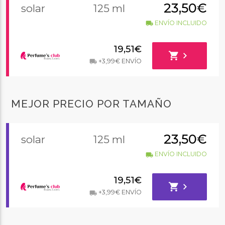
23,50€
solar
125 ml
ENVÍO INCLUIDO
local_shipping
19,51€
shopping_cart
chevron_right
+3,99€ ENVÍO
local_shipping
MEJOR PRECIO POR TAMAÑO
23,50€
solar
125 ml
ENVÍO INCLUIDO
local_shipping
19,51€
shopping_cart
chevron_right
+3,99€ ENVÍO
local_shipping