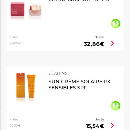
antes
desde
chevron_right
32,86€
46,99€
CLARINS
SUN CRÈME SOLAIRE PX
SENSIBLES SPF
antes
desde
chevron_right
15,54€
28,50€