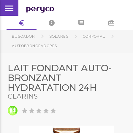
menu
peryco
euro_symbol
info
comment
card_giftcard
BUSCADOR
SOLARES
CORPORAL
AUTOBRONCEADORES
LAIT FONDANT AUTO-
BRONZANT
HYDRATATION 24H
CLARINS
star
star
star
star
star