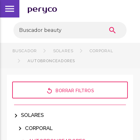
menu
peryco
search
BUSCADOR
SOLARES
CORPORAL
AUTOBRONCEADORES
replay
BORRAR FILTROS
chevron_right
SOLARES
chevron_right
CORPORAL