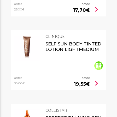
antes
desde
chevron_right
17,70€
28,00€
CLINIQUE
SELF SUN BODY TINTED
LOTION LIGHTMEDIUM
antes
desde
chevron_right
19,55€
30,00€
COLLISTAR