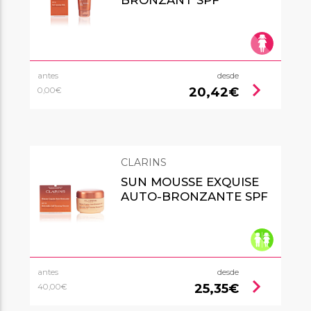
antes
desde
chevron_right
20,42€
0,00€
CLARINS
SUN MOUSSE EXQUISE
AUTO-BRONZANTE SPF
antes
desde
chevron_right
25,35€
40,00€