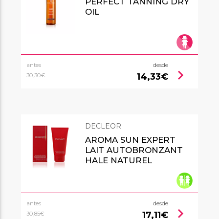
PERFECT TANNING DRY
OIL
antes
desde
chevron_right
14,33€
30,30€
DECLEOR
AROMA SUN EXPERT
LAIT AUTOBRONZANT
HALE NATUREL
antes
desde
chevron_right
17,11€
30,85€