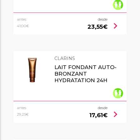
antes
desde
chevron_right
23,55€
41,00€
CLARINS
LAIT FONDANT AUTO-
BRONZANT
HYDRATATION 24H
antes
desde
chevron_right
17,61€
29,25€