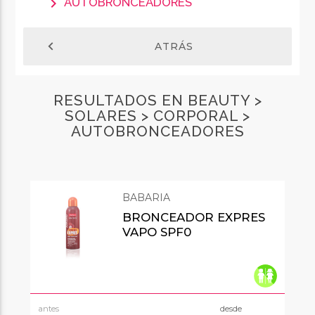
chevron_right
AUTOBRONCEADORES
chevron_left
ATRÁS
RESULTADOS EN BEAUTY >
SOLARES > CORPORAL >
AUTOBRONCEADORES
BABARIA
BRONCEADOR EXPRES
VAPO SPF0
antes
desde