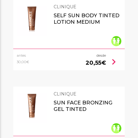
CLINIQUE
SELF SUN BODY TINTED
LOTION MEDIUM
antes
desde
chevron_right
20,55€
30,00€
CLINIQUE
SUN FACE BRONZING
GEL TINTED