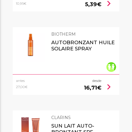
chevron_right
5,39€
10,95€
BIOTHERM
AUTOBRONZANT HUILE
SOLAIRE SPRAY
antes
desde
chevron_right
16,71€
27,00€
CLARINS
SUN LAIT AUTO-
BRONZANT SPF