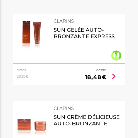
CLARINS
SUN GELÉE AUTO-
BRONZANTE EXPRESS
antes
desde
chevron_right
18,48€
28,50€
CLARINS
SUN CRÈME DÉLICIEUSE
AUTO-BRONZANTE