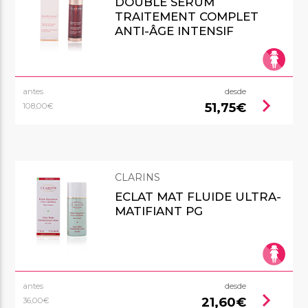
DOUBLE SÉRUM
TRAITEMENT COMPLET
ANTI-ÂGE INTENSIF
antes
desde
chevron_right
51,75€
108,00€
CLARINS
ECLAT MAT FLUIDE ULTRA-
MATIFIANT PG
antes
desde
chevron_right
21,60€
36,00€