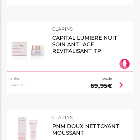
CLARINS
CAPITAL LUMIERE NUIT
SOIN ANTI-AGE
REVITALISANT TP
antes
desde
chevron_right
69,95€
104,00€
CLARINS
PNM DOUX NETTOYANT
MOUSSANT