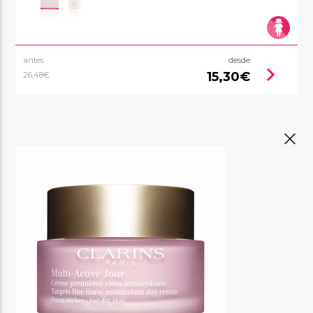
antes
desde
chevron_right
15,30€
26,48€