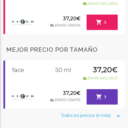
ENVÍO INCLUIDO
local_shipping
37,20€
shopping_cart
chevron_right
ENVÍO GRATIS
local_shipping
MEJOR PRECIO POR TAMAÑO
37,20€
face
50 ml
ENVÍO INCLUIDO
local_shipping
37,20€
shopping_cart
chevron_right
ENVÍO GRATIS
local_shipping
keyboard_arrow_down
Todos los precios (4 más)