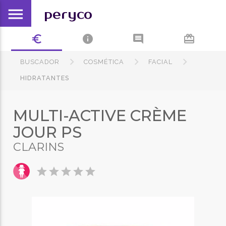
menu
peryco
euro_symbol
info
comment
card_giftcard
BUSCADOR
COSMÉTICA
FACIAL
HIDRATANTES
MULTI-ACTIVE CRÈME
JOUR PS
CLARINS
star
star
star
star
star