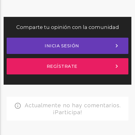
Comparte tu opinión con la comunidad
chevron_right
INICIA SESIÓN
chevron_right
REGÍSTRATE
Actualmente no hay comentarios.
info_outline
¡Participa!