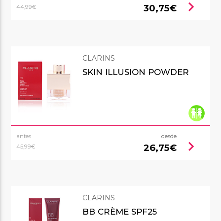
chevron_right
30,75€
44,99€
CLARINS
SKIN ILLUSION POWDER
antes
desde
chevron_right
26,75€
45,99€
CLARINS
BB CRÈME SPF25