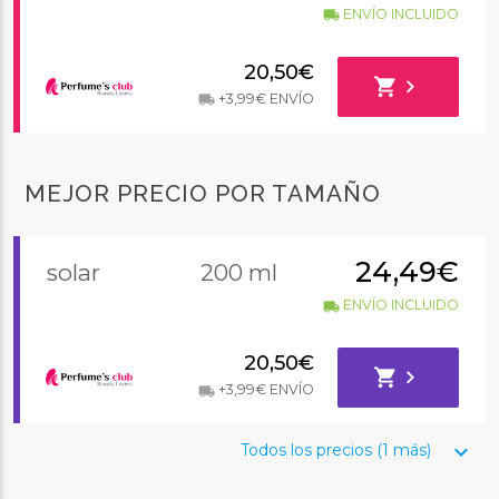
ENVÍO INCLUIDO
local_shipping
20,50€
shopping_cart
chevron_right
+3,99€ ENVÍO
local_shipping
MEJOR PRECIO POR TAMAÑO
24,49€
solar
200 ml
ENVÍO INCLUIDO
local_shipping
20,50€
shopping_cart
chevron_right
+3,99€ ENVÍO
local_shipping
keyboard_arrow_down
Todos los precios (1 más)