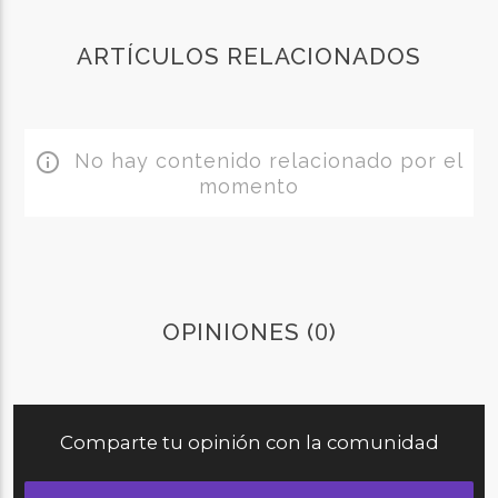
ARTÍCULOS RELACIONADOS
No hay contenido relacionado por el
info_outline
momento
0
OPINIONES (
)
Comparte tu opinión con la comunidad