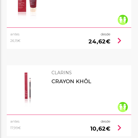
antes
desde
chevron_right
24,62€
26,15€
CLARINS
CRAYON KHÔL
antes
desde
chevron_right
10,62€
17,99€