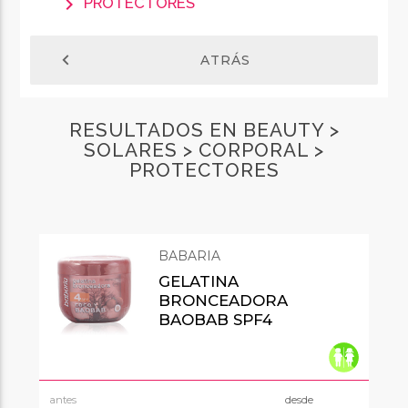
chevron_right
PROTECTORES
chevron_left
ATRÁS
RESULTADOS EN BEAUTY >
SOLARES > CORPORAL >
PROTECTORES
BABARIA
GELATINA
BRONCEADORA
BAOBAB SPF4
antes
desde