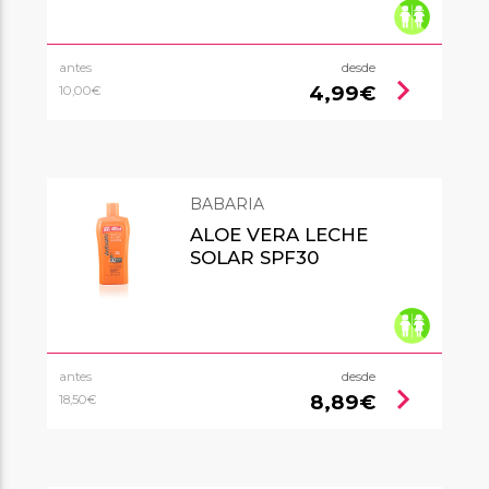
antes
desde
chevron_right
4,99€
10,00€
BABARIA
ALOE VERA LECHE
SOLAR SPF30
antes
desde
chevron_right
8,89€
18,50€