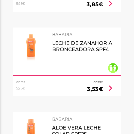
chevron_right
3,85€
5,95€
BABARIA
LECHE DE ZANAHORIA
BRONCEADORA SPF4
antes
desde
chevron_right
3,53€
5,95€
BABARIA
ALOE VERA LECHE
SOLAR SPF25