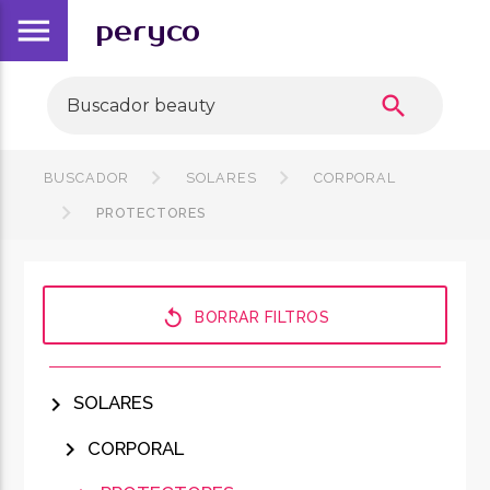
menu
peryco
search
BUSCADOR
SOLARES
CORPORAL
PROTECTORES
replay
BORRAR FILTROS
chevron_right
SOLARES
chevron_right
CORPORAL