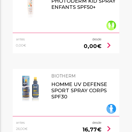
PHOTODERM KID SPRAY
ENFANTS SPF50+
antes
desde
chevron_right
0,00€
0,00€
BIOTHERM
HOMME UV DEFENSE
SPORT SPRAY CORPS
SPF30
antes
desde
chevron_right
16,77€
26,00€