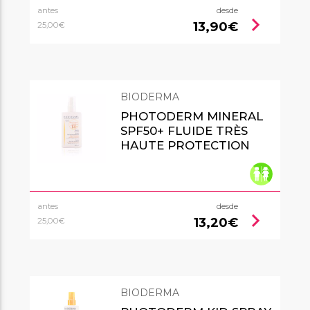
antes
desde
chevron_right
13,90€
25,00€
BIODERMA
PHOTODERM MINERAL
SPF50+ FLUIDE TRÈS
HAUTE PROTECTION
antes
desde
chevron_right
13,20€
25,00€
BIODERMA