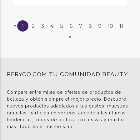
1
2
3
4
5
6
7
8
9
10
11
«
»
PERYCO.COM TU COMUNIDAD BEAUTY
Compara entre miles de ofertas de productos de
belleza y obtén siempre el mejor precio. Descubre
nuevos productos adaptados a tus gustos, muestras
gratuitas, participa en sorteos, accede a las últimas
tendencias, trucos de belleza, exclusivas y mucho
más. Todo en el mismo sitio.