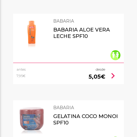
BABARIA
BABARIA ALOE VERA
LECHE SPF10
antes
desde
chevron_right
5,05€
7,95€
BABARIA
GELATINA COCO MONOI
SPF10