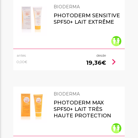
BIODERMA
PHOTODERM SENSITIVE
SPF50+ LAIT EXTRÊME
antes
desde
chevron_right
19,36€
0,00€
BIODERMA
PHOTODERM MAX
SPF50+ LAIT TRÈS
HAUTE PROTECTION