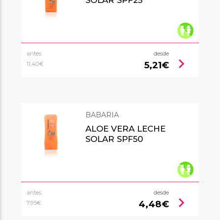
antes
desde
chevron_right
5,21€
11,40€
BABARIA
ALOE VERA LECHE
SOLAR SPF50
antes
desde
chevron_right
4,48€
7,95€