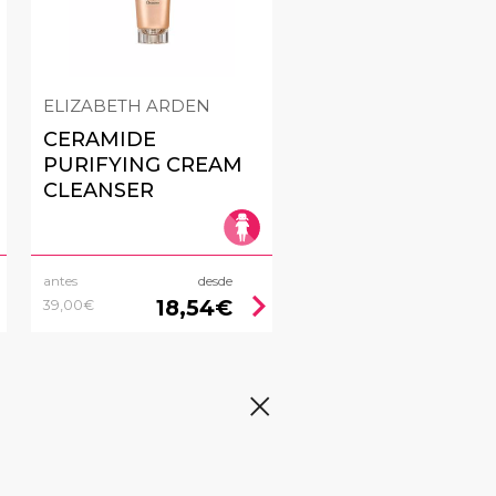
ELIZABETH ARDEN
CERAMIDE
PURIFYING CREAM
CLEANSER
antes
desde
right
chevron_right
18,54€
39,00€