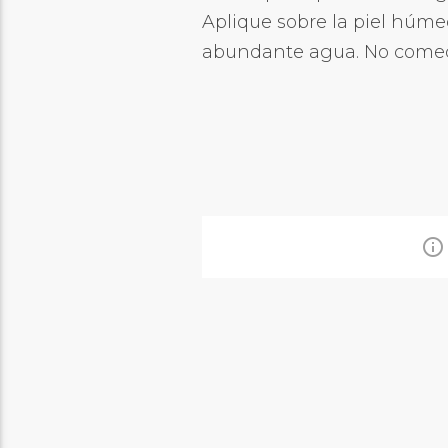
Aplique sobre la piel húm
abundante agua. No comedo
info_outline