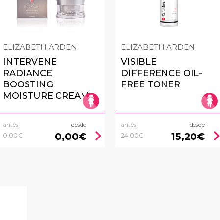
ELIZABETH ARDEN
ELIZABETH ARDEN
INTERVENE
VISIBLE
RADIANCE
DIFFERENCE OIL-
BOOSTING
FREE TONER
MOISTURE CREAM
antes
desde
antes
desde
chevron_right
chevron_
0,00€
15,20€
0,00€
24,00€