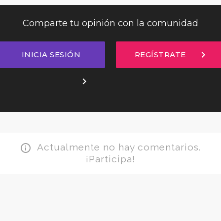
Comparte tu opinión con la comunidad
chevron_right
INICIA SESIÓN
REGÍSTRATE
chevron_right
Actualmente no hay comentarios.
info_outline
¡Participa!