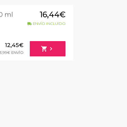
16,44€
0 ml
ENVÍO INCLUIDO
local_shipping
12,45€
shopping_cart
chevron_right
3,99€ ENVÍO