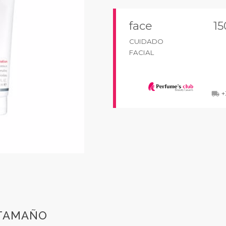
face
15
CUIDADO
FACIAL
+
local_shipping
 TAMAÑO