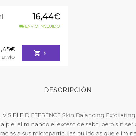
16,44€
ml
ENVÍO INCLUIDO
local_shipping
2,45€
shopping_cart
chevron_right
€ ENVÍO
DESCRIPCIÓN
 VISIBLE DIFFERENCE Skin Balancing Exfoliating 
a la piel eliminando el exceso de sebo, pero sin s
 gracias a sus micropartículas pulidoras que elimin