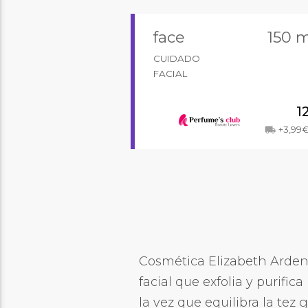
face
150 
CUIDADO
FACIAL
1
+3,99
local_shipping
Cosmética Elizabeth Arden.
facial que exfolia y purific
la vez que equilibra la tez