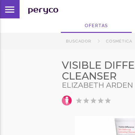
menu
peryco
OFERTAS
BUSCADOR
COSMÉTICA
VISIBLE DIFF
CLEANSER
ELIZABETH ARDEN
star
star
star
star
star