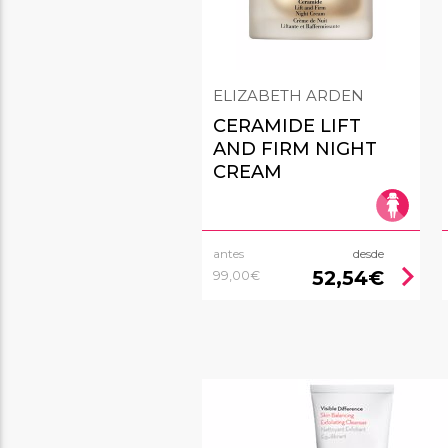
ELIZABETH ARDEN
CERAMIDE LIFT
AND FIRM NIGHT
CREAM
antes
desde
chevron_right
52,54€
99,00€