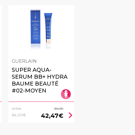
GUERLAIN
SUPER AQUA-
SERUM BB+ HYDRA
BAUME BEAUTÉ
#02-MOYEN
antes
desde
right
chevron_right
42,47€
64,00€