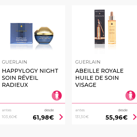
GUERLAIN
GUERLAIN
HAPPYLOGY NIGHT
ABEILLE ROYALE
SOIN RÉVEIL
HUILE DE SOIN
RADIEUX
VISAGE
antes
desde
antes
desde
chevron_right
chevron_
61,98€
55,96€
103,60€
131,30€