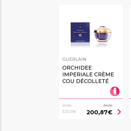
GUERLAIN
ORCHIDEE
IMPERIALE CRÈME
COU DÉCOLLETÉ
antes
desde
chevron_right
200,87€
325,01€