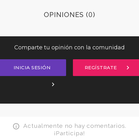
0
OPINIONES (
)
Comparte tu opinión con la comunidad
chevron_right
INICIA SESIÓN
REGÍSTRATE
chevron_right
Actualmente no hay comentarios.
info_outline
¡Participa!