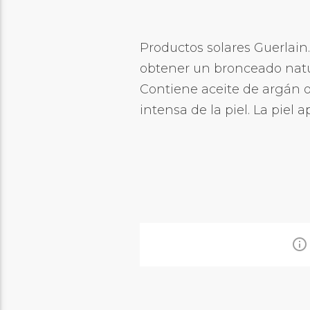
Productos solares Guerlai
obtener un bronceado natur
Contiene aceite de argán o
intensa de la piel. La piel
info_outline