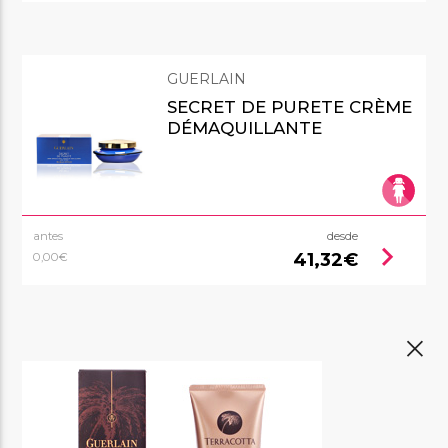
GUERLAIN
SECRET DE PURETE CRÈME
DÉMAQUILLANTE
antes
desde
chevron_right
41,32€
0,00€