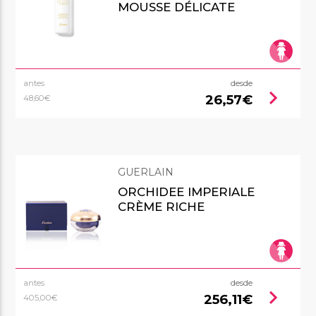
MOUSSE DÉLICATE
antes
desde
chevron_right
26,57€
48,60€
GUERLAIN
ORCHIDEE IMPERIALE
CRÈME RICHE
antes
desde
chevron_right
256,11€
405,00€