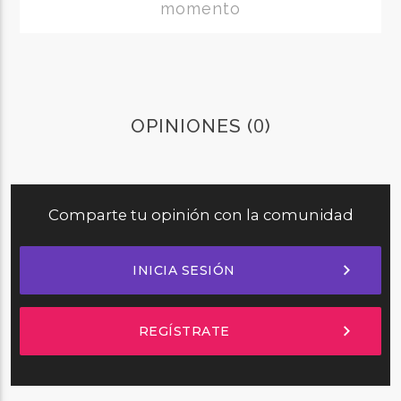
momento
0
OPINIONES (
)
Comparte tu opinión con la comunidad
chevron_right
INICIA SESIÓN
chevron_right
REGÍSTRATE