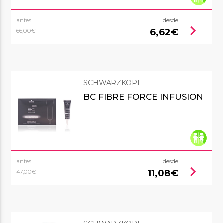
antes
desde
chevron_right
6,62€
66,00€
SCHWARZKOPF
BC FIBRE FORCE INFUSION
antes
desde
chevron_right
11,08€
47,00€