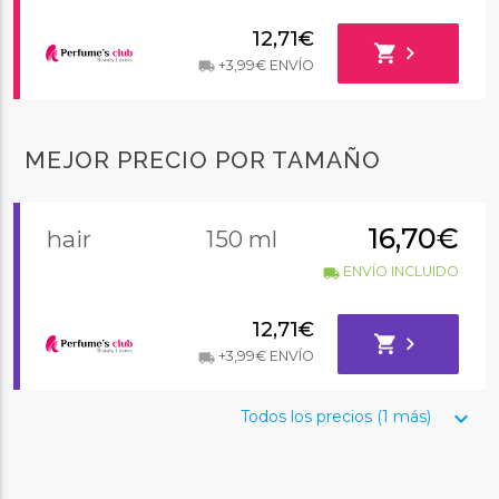
12,71€
shopping_cart
chevron_right
+3,99€ ENVÍO
local_shipping
MEJOR PRECIO POR TAMAÑO
16,70€
hair
150 ml
ENVÍO INCLUIDO
local_shipping
12,71€
shopping_cart
chevron_right
+3,99€ ENVÍO
local_shipping
keyboard_arrow_down
Todos los precios (1 más)