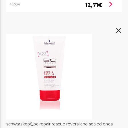
chevron_right
12,71€
43,50€
schwarzkopf_bc repair rescue reversilane sealed ends