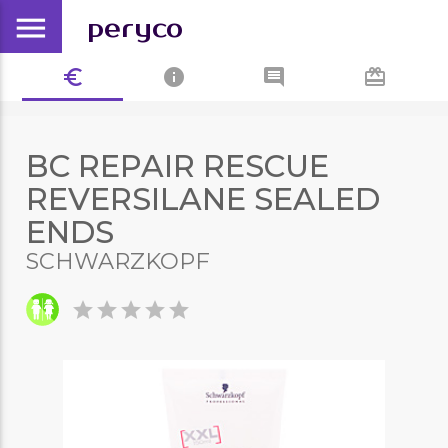
menu
peryco
euro_symbol
info
comment
card_giftcard
BC REPAIR RESCUE
REVERSILANE SEALED
ENDS
SCHWARZKOPF
star
star
star
star
star