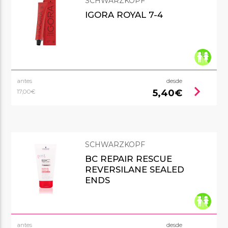
SCHWARZKOPF
IGORA ROYAL 7-4
antes
desde
chevron_right
5,40€
17,00€
SCHWARZKOPF
BC REPAIR RESCUE
REVERSILANE SEALED
ENDS
antes
desde