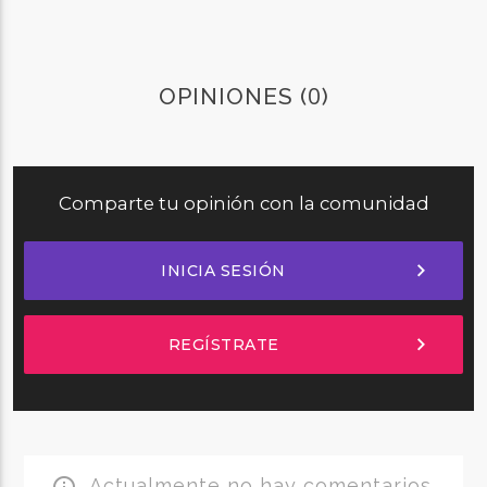
0
OPINIONES (
)
Comparte tu opinión con la comunidad
chevron_right
INICIA SESIÓN
chevron_right
REGÍSTRATE
Actualmente no hay comentarios.