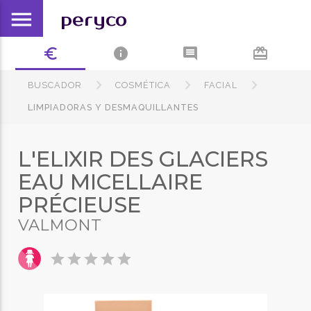
menu
peryco
euro_symbol
info
comment
card_giftcard
BUSCADOR
COSMÉTICA
FACIAL
LIMPIADORAS Y DESMAQUILLANTES
L'ELIXIR DES GLACIERS
EAU MICELLAIRE
PRÉCIEUSE
VALMONT
star
star
star
star
star