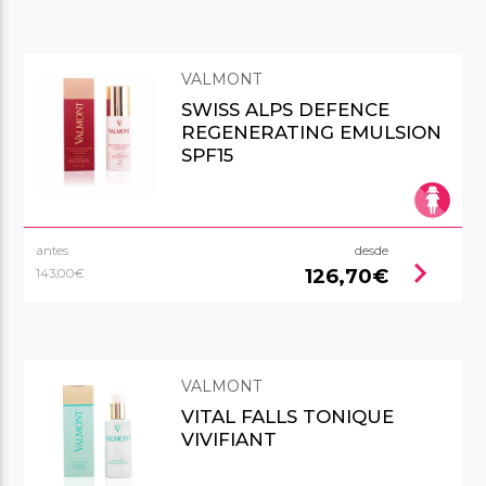
VALMONT
SWISS ALPS DEFENCE
REGENERATING EMULSION
SPF15
antes
desde
chevron_right
126,70€
143,00€
VALMONT
VITAL FALLS TONIQUE
VIVIFIANT