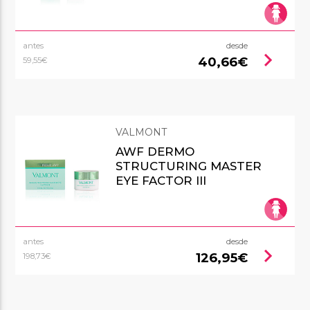
antes
desde
chevron_right
40,66€
59,55€
VALMONT
AWF DERMO
STRUCTURING MASTER
EYE FACTOR III
antes
desde
chevron_right
126,95€
198,73€