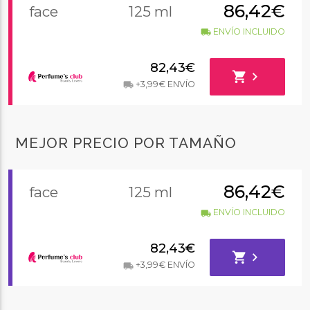
86,42€
face
125 ml
ENVÍO INCLUIDO
local_shipping
82,43€
shopping_cart
chevron_right
+3,99€ ENVÍO
local_shipping
MEJOR PRECIO POR TAMAÑO
86,42€
face
125 ml
ENVÍO INCLUIDO
local_shipping
82,43€
shopping_cart
chevron_right
+3,99€ ENVÍO
local_shipping