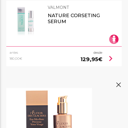
VALMONT
NATURE CORSETING
SERUM
antes
desde
chevron_right
129,95€
180,00€