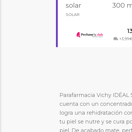
solar
300 m
SOLAR
1
+3,99
local_shipping
Parafarmacia Vichy IDÉAL S
cuenta con un concentrado 
logra una rehidratación con
tu piel se nutre y se cura 
piel. De acabado mate, per