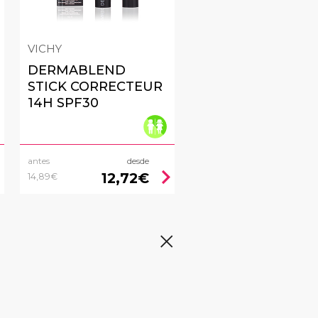
VICHY
DERMABLEND
STICK CORRECTEUR
14H SPF30
antes
desde
right
chevron_right
12,72€
14,89€