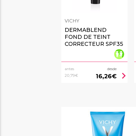
VICHY
DERMABLEND
FOND DE TEINT
CORRECTEUR SPF35
antes
desde
chevron_right
16,26€
20,79€