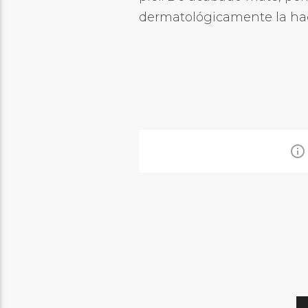
dermatológicamente la hace
info_outline