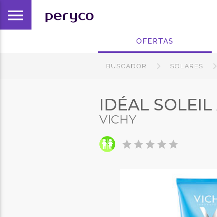
menu
peryco
OFERTAS
BUSCADOR
SOLARES
IDÉAL SOLEIL
VICHY
star
star
star
star
star