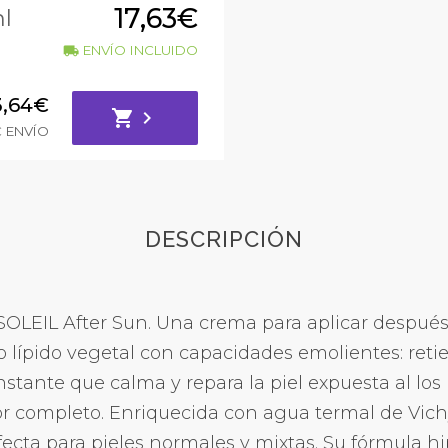
17,63€
l
ENVÍO INCLUIDO
local_shipping
3,64€
shopping_cart
chevron_right
€ ENVÍO
DESCRIPCIÓN
OLEIL After Sun. Una crema para aplicar después 
lípido vegetal con capacidades emolientes: retien
stante que calma y repara la piel expuesta al los
por completo. Enriquecida con agua termal de Vich
fecta para pieles normales y mixtas. Su fórmula h