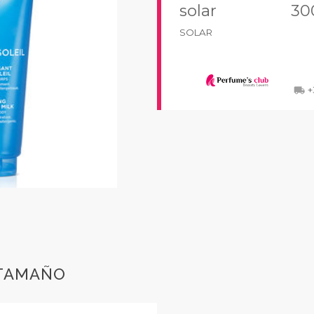
solar
30
SOLAR
+
local_shipping
 TAMAÑO