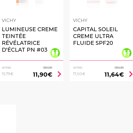
VICHY
VICHY
LUMINEUSE CREME
CAPITAL SOLEIL
TEINTÉE
CREME ULTRA
RÉVÉLATRICE
FLUIDE SPF20
D'ÉCLAT PN #03
antes
desde
antes
desde
chevron_right
chevron_
11,90€
11,64€
15,79€
17,00€