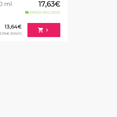
17,63€
0 ml
ENVÍO INCLUIDO
local_shipping
13,64€
shopping_cart
chevron_right
3,99€ ENVÍO