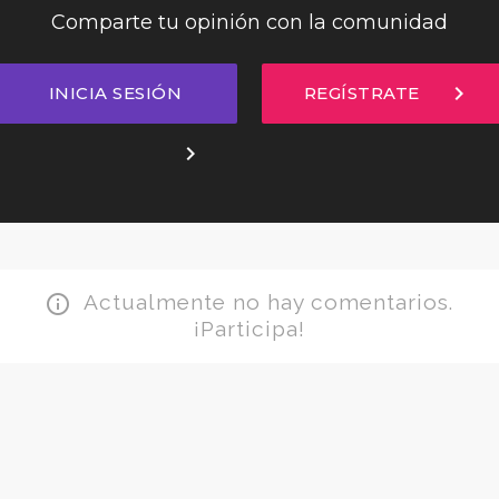
Comparte tu opinión con la comunidad
chevron_right
INICIA SESIÓN
REGÍSTRATE
chevron_right
Actualmente no hay comentarios.
info_outline
¡Participa!