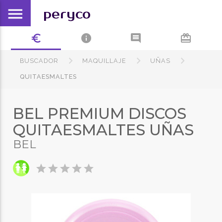
menu
peryco
euro_symbol
info
comment
card_giftcard
BUSCADOR
MAQUILLAJE
UÑAS
QUITAESMALTES
BEL PREMIUM DISCOS
QUITAESMALTES UÑAS
BEL
star
star
star
star
star