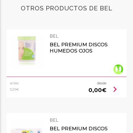
OTROS PRODUCTOS DE BEL
BEL
BEL PREMIUM DISCOS
HUMEDOS OJOS
antes
desde
chevron_right
0,00€
3,29€
BEL
BEL PREMIUM DISCOS