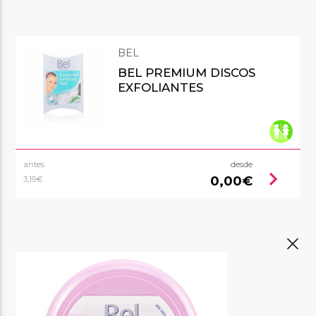
BEL
BEL PREMIUM DISCOS
EXFOLIANTES
antes
desde
chevron_right
0,00€
3,19€