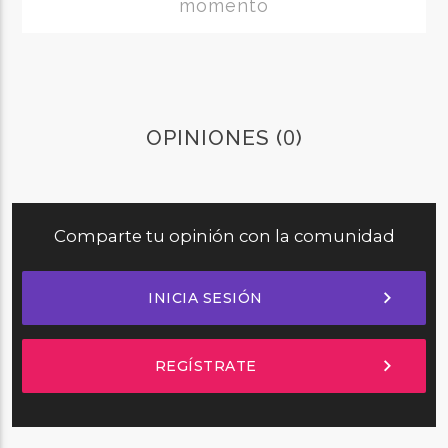
momento
0
OPINIONES (
)
Comparte tu opinión con la comunidad
chevron_right
INICIA SESIÓN
chevron_right
REGÍSTRATE