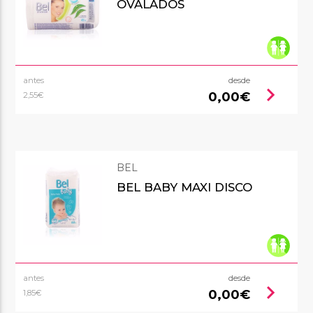
OVALADOS
antes
desde
chevron_right
0,00€
2,55€
BEL
BEL BABY MAXI DISCO
antes
desde
chevron_right
0,00€
1,85€