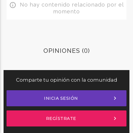
No hay contenido relacionado por el
info_outline
momento
0
OPINIONES (
)
Comparte tu opinión con la comunidad
chevron_right
INICIA SESIÓN
chevron_right
REGÍSTRATE