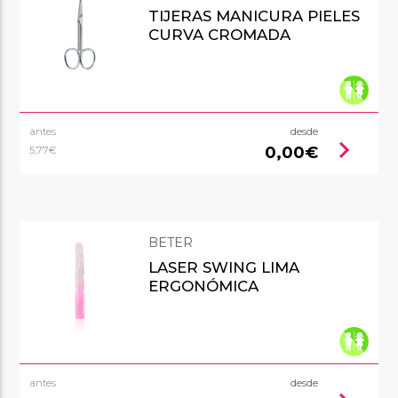
TIJERAS MANICURA PIELES
CURVA CROMADA
antes
desde
chevron_right
0,00€
5,77€
BETER
LASER SWING LIMA
ERGONÓMICA
antes
desde