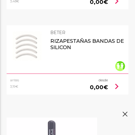
chevron_right
0,00€
3,48€
BETER
RIZAPESTAÑAS BANDAS DE
SILICON
antes
desde
chevron_right
0,00€
3,19€