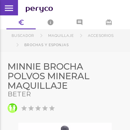
menu
peryco
euro_symbol
info
comment
card_giftcard
BUSCADOR
MAQUILLAJE
ACCESORIOS
BROCHAS Y ESPONJAS
MINNIE BROCHA
POLVOS MINERAL
MAQUILLAJE
BETER
star
star
star
star
star