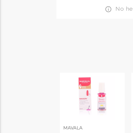
No hem
info_outline
MAVALA