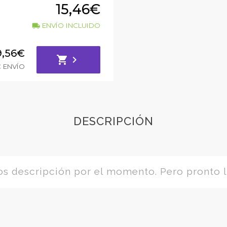
15,46€
ENVÍO INCLUIDO
local_shipping
9,56€
shopping_cart
chevron_right
€ ENVÍO
DESCRIPCIÓN
 descripción por el momento. Pero pronto l