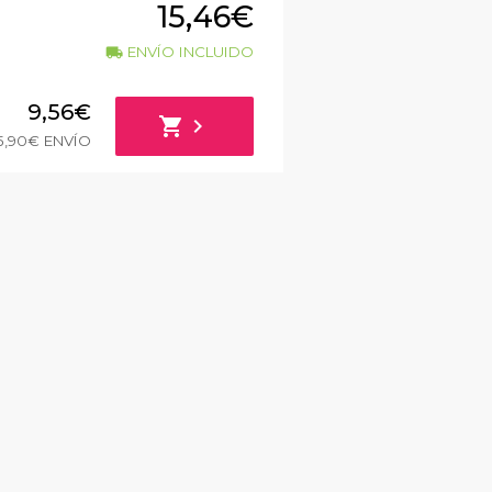
15,46€
ENVÍO INCLUIDO
local_shipping
9,56€
shopping_cart
chevron_right
5,90€ ENVÍO