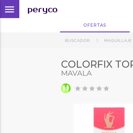
menu
peryco
OFERTAS
BUSCADOR
MAQUILLAJE
COLORFIX TO
MAVALA
star
star
star
star
star