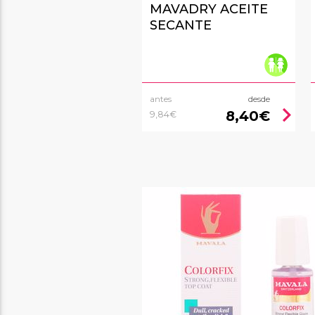
MAVADRY ACEITE
SECANTE
antes
desde
chevron_right
8,40€
9,84€