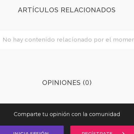
ARTÍCULOS RELACIONADOS
No hay contenido relacionado por el mome
0
OPINIONES (
)
Comparte tu opinión con la comunidad
chevron_right
INICIA SESIÓN
REGÍSTRATE