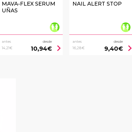
MAVA-FLEX SERUM
NAIL ALERT STOP
UÑAS
antes
desde
antes
desde
chevron_right
chevron_
10,94€
9,40€
14,21€
16,28€