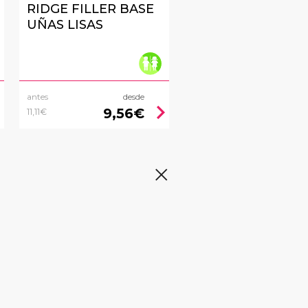
RIDGE FILLER BASE
UÑAS LISAS
antes
desde
right
chevron_right
9,56€
11,11€