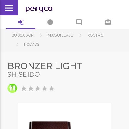
menu
peryco
euro_symbol
info
comment
card_giftcard
BUSCADOR
MAQUILLAJE
ROSTRO
POLVOS
BRONZER LIGHT
SHISEIDO
star
star
star
star
star