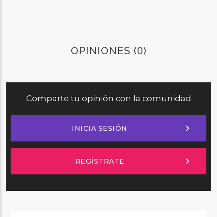
0
OPINIONES (
)
Comparte tu opinión con la comunidad
chevron_right
INICIA SESIÓN
chevron_right
REGÍSTRATE