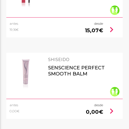
antes
desde
chevron_right
15,07€
19,16€
SHISEIDO
SENSCIENCE PERFECT
SMOOTH BALM
antes
desde
chevron_right
0,00€
0,00€