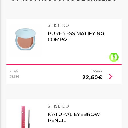
SHISEIDO
PURENESS MATIFYING
COMPACT
antes
desde
chevron_right
22,60€
28,68€
SHISEIDO
NATURAL EYEBROW
PENCIL