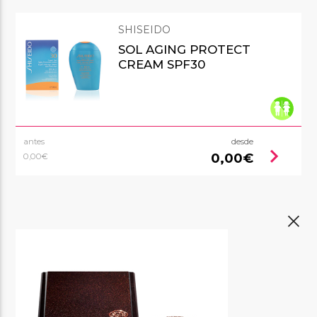
SHISEIDO
SOL AGING PROTECT
CREAM SPF30
antes
desde
chevron_right
0,00€
0,00€