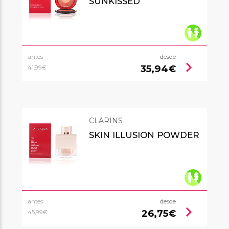
SUNKISSED
antes
desde
chevron_right
35,94€
41,99€
CLARINS
SKIN ILLUSION POWDER
antes
desde
chevron_right
26,75€
45,99€