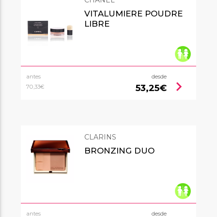
VITALUMIERE POUDRE
LIBRE
antes
desde
chevron_right
53,25€
70,33€
CLARINS
BRONZING DUO
antes
desde