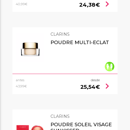
chevron_right
24,38€
40,99€
CLARINS
POUDRE MULTI-ECLAT
antes
desde
chevron_right
25,54€
43,99€
CLARINS
POUDRE SOLEIL VISAGE