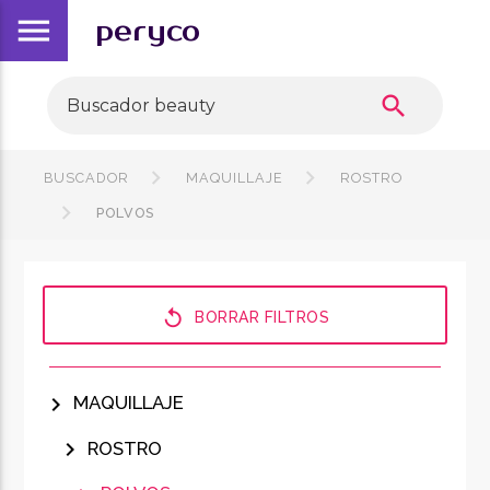
menu
peryco
search
BUSCADOR
MAQUILLAJE
ROSTRO
POLVOS
replay
BORRAR FILTROS
chevron_right
MAQUILLAJE
chevron_right
ROSTRO