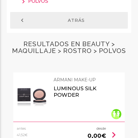
chevron_right
POLVOS
chevron_left
ATRÁS
RESULTADOS EN BEAUTY >
MAQUILLAJE > ROSTRO > POLVOS
ARMANI MAKE-UP
LUMINOUS SILK
POWDER
antes
desde
chevron_right
0,00€
41,52€