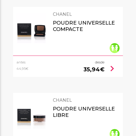
CHANEL
POUDRE UNIVERSELLE
COMPACTE
antes
desde
chevron_right
35,94€
44,95€
CHANEL
POUDRE UNIVERSELLE
LIBRE