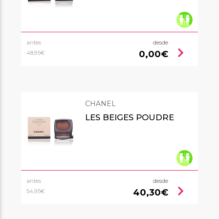
antes
desde
chevron_right
0,00€
48,95€
CHANEL
LES BEIGES POUDRE
antes
desde
chevron_right
40,30€
54,95€