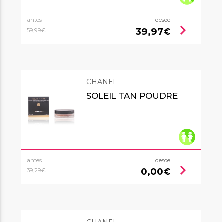
antes
desde
chevron_right
39,97€
59,99€
CHANEL
SOLEIL TAN POUDRE
antes
desde
chevron_right
0,00€
39,29€
CHANEL