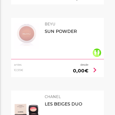
BEYU
SUN POWDER
antes
desde
chevron_right
0,00€
10,99€
CHANEL
LES BEIGES DUO