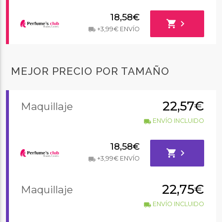
18,58€
shopping_cart
chevron_right
+3,99€ ENVÍO
local_shipping
MEJOR PRECIO POR TAMAÑO
22,57€
Maquillaje
ENVÍO INCLUIDO
local_shipping
18,58€
shopping_cart
chevron_right
+3,99€ ENVÍO
local_shipping
22,75€
Maquillaje
ENVÍO INCLUIDO
local_shipping