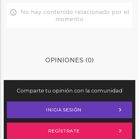
No hay contenido relacionado por el
info_outline
momento
0
OPINIONES (
)
Comparte tu opinión con la comunidad
chevron_right
INICIA SESIÓN
chevron_right
REGÍSTRATE