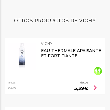
OTROS PRODUCTOS DE VICHY
VICHY
EAU THERMALE APAISANTE
ET FORTIFIANTE
antes
desde
chevron_right
5,39€
9,20€