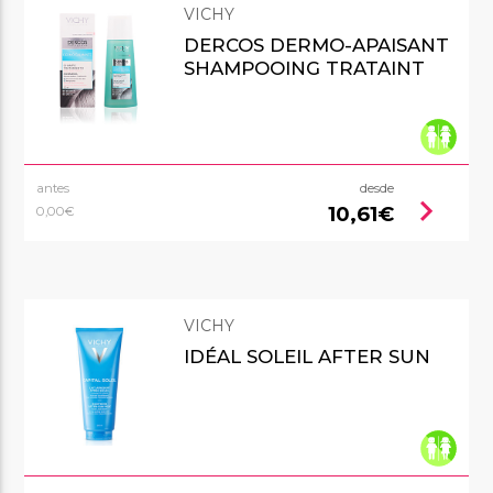
VICHY
DERCOS DERMO-APAISANT
SHAMPOOING TRATAINT
antes
desde
chevron_right
10,61€
0,00€
VICHY
IDÉAL SOLEIL AFTER SUN