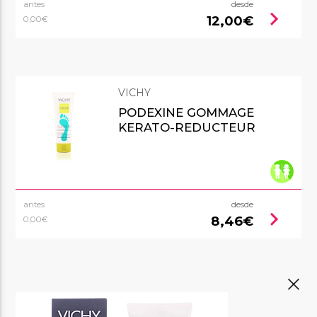
antes
desde
chevron_right
12,00€
0,00€
VICHY
PODEXINE GOMMAGE
KERATO-REDUCTEUR
antes
desde
chevron_right
8,46€
0,00€