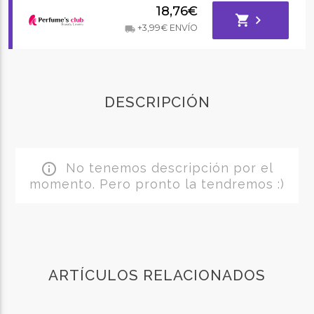
18,76€
shopping_cart
chevron_right
+3,99€ ENVÍO
local_shipping
DESCRIPCIÓN
No tenemos descripción por el
info_outline
momento. Pero pronto la tendremos :)
ARTÍCULOS RELACIONADOS