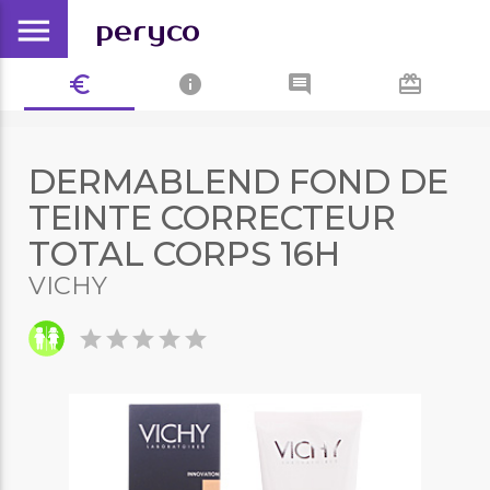
menu
peryco
euro_symbol
info
comment
card_giftcard
DERMABLEND FOND DE
TEINTE CORRECTEUR
TOTAL CORPS 16H
VICHY
star
star
star
star
star