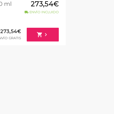
273,54€
0 ml
ENVÍO INCLUIDO
local_shipping
273,54€
shopping_cart
chevron_right
VÍO GRATIS