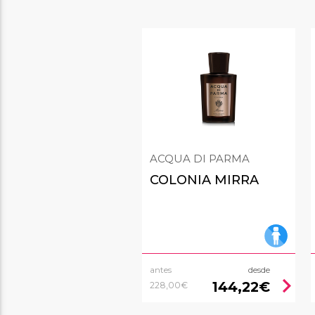
ACQUA DI PARMA
COLONIA MIRRA
antes
desde
chevron_right
144,22€
228,00€