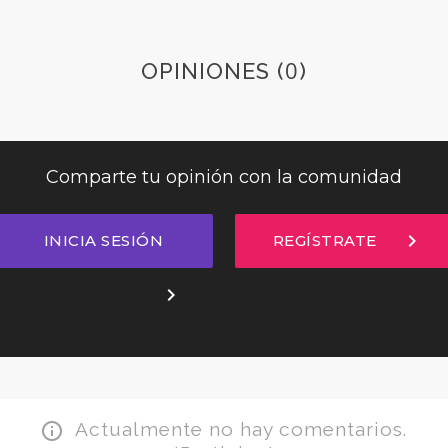
0
OPINIONES (
)
Comparte tu opinión con la comunidad
chevron_right
INICIA SESIÓN
REGÍSTRATE
chevron_right
Actualmente no hay comentarios.
info_outline