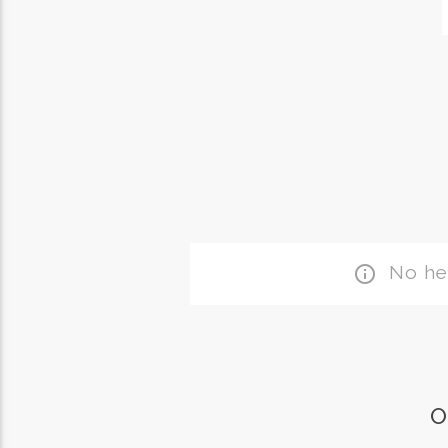
No hem
info_outline
O