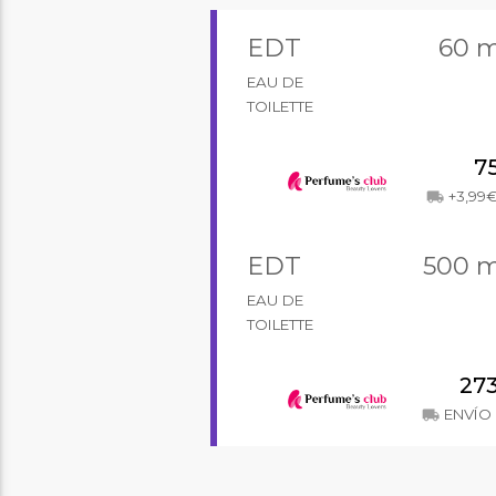
EDT
60 m
EAU DE
TOILETTE
7
+3,99
local_shipping
EDT
500 m
EAU DE
TOILETTE
27
ENVÍO 
local_shipping