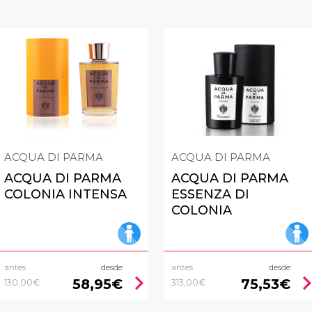
ACQUA DI PARMA
ACQUA DI PARMA
ACQUA DI PARMA
ACQUA DI PARMA
COLONIA INTENSA
ESSENZA DI
COLONIA
antes
desde
antes
desde
chevron_right
chevron_
58,95€
75,53€
130,00€
313,00€