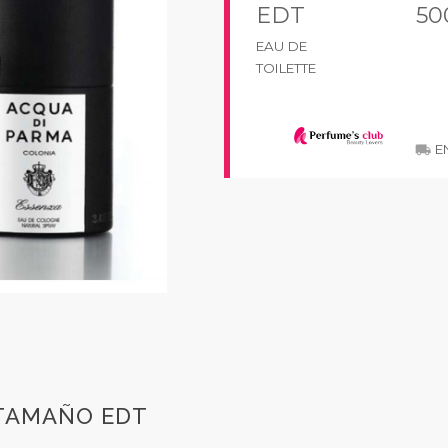
EDT
50
EAU DE
TOILETTE
EN
local_shipping
 TAMAÑO EDT