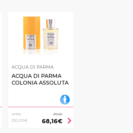
ACQUA DI PARMA
ACQUA DI PARMA
COLONIA ASSOLUTA
antes
desde
right
chevron_right
68,16€
292,00€