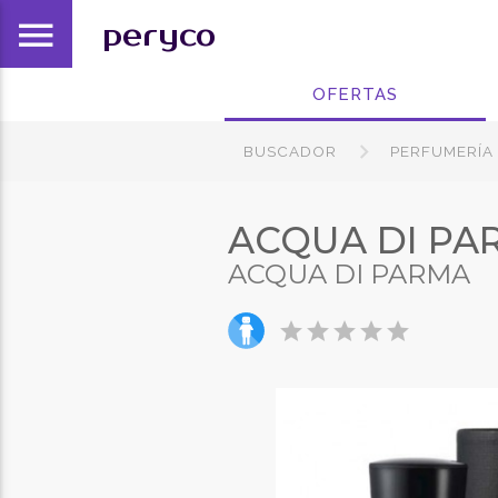
menu
peryco
OFERTAS
BUSCADOR
PERFUMERÍA
ACQUA DI PA
ACQUA DI PARMA
star
star
star
star
star