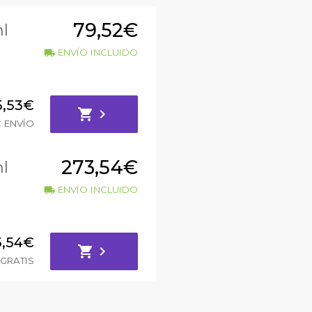
79,52€
l
ENVÍO INCLUIDO
local_shipping
5,53€
shopping_cart
chevron_right
€ ENVÍO
273,54€
l
ENVÍO INCLUIDO
local_shipping
3,54€
shopping_cart
chevron_right
GRATIS