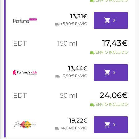
ENVÍO INCLUIDO
local_shipping
13,31€
shopping_cart
chevron_right
+5,90€ ENVÍO
local_shipping
17,43€
EDT
150 ml
ENVÍO INCLUIDO
local_shipping
13,44€
shopping_cart
chevron_right
+3,99€ ENVÍO
local_shipping
24,06€
EDT
50 ml
ENVÍO INCLUIDO
local_shipping
19,22€
shopping_cart
chevron_right
+4,84€ ENVÍO
local_shipping