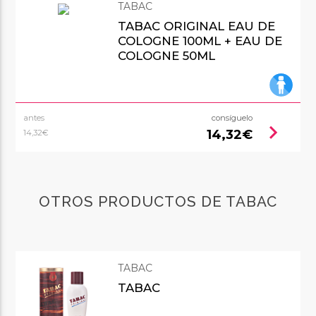
TABAC
TABAC ORIGINAL EAU DE
COLOGNE 100ML + EAU DE
COLOGNE 50ML
antes
consíguelo
chevron_right
14,32€
14,32€
OTROS PRODUCTOS DE TABAC
TABAC
TABAC