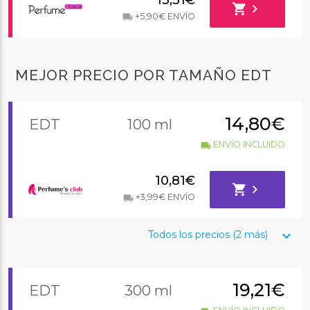
shopping_cart
chevron_right
+5,90€ ENVÍO
local_shipping
MEJOR PRECIO POR TAMAÑO EDT
14,80€
EDT
100 ml
ENVÍO INCLUIDO
local_shipping
10,81€
shopping_cart
chevron_right
+3,99€ ENVÍO
local_shipping
keyboard_arrow_down
Todos los precios (2 más)
19,21€
EDT
300 ml