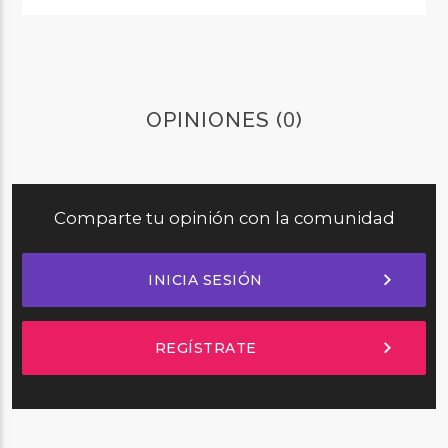
0
OPINIONES (
)
Comparte tu opinión con la comunidad
chevron_right
INICIA SESIÓN
chevron_right
REGÍSTRATE