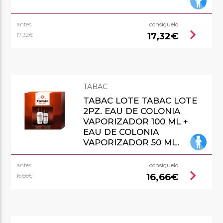
antes
consíguelo
chevron_right
17,32€
17,32€
TABAC
TABAC LOTE TABAC LOTE
2PZ. EAU DE COLONIA
VAPORIZADOR 100 ML +
EAU DE COLONIA
VAPORIZADOR 50 ML.
antes
consíguelo
chevron_right
16,66€
16,66€