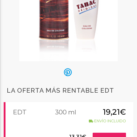
LA OFERTA MÁS RENTABLE EDT
19,21€
EDT
300 ml
ENVÍO INCLUIDO
local_shipping
13,31€