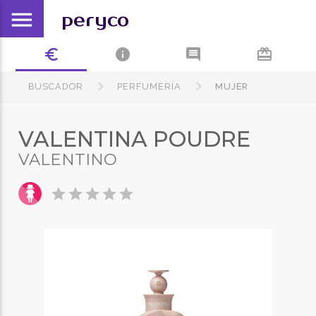
menu
peryco
euro_symbol
info
comment
card_giftcard
BUSCADOR
PERFUMERÍA
MUJER
VALENTINA POUDRE
VALENTINO
star
star
star
star
star