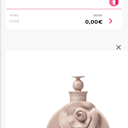
antes
desde
chevron_right
0,00€
0,00€