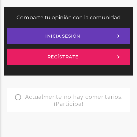
Comparte tu opinión con la comunidad
chevron_right
INICIA SESIÓN
chevron_right
REGÍSTRATE
Actualmente no hay comentarios.
info_outline
¡Participa!