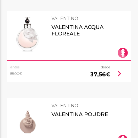
VALENTINO
VALENTINA ACQUA
FLOREALE
antes
desde
chevron_right
37,56€
88,00€
VALENTINO
VALENTINA POUDRE