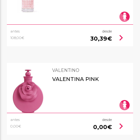
antes
desde
chevron_right
30,39€
108,00€
VALENTINO
VALENTINA PINK
antes
desde
chevron_right
0,00€
0,00€