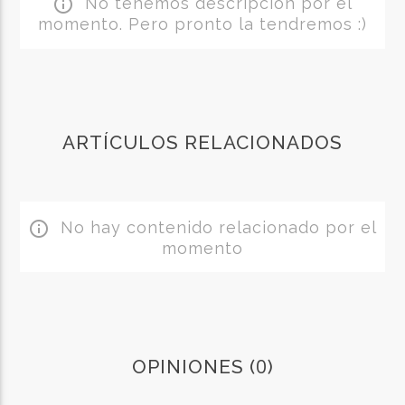
No tenemos descripción por el
info_outline
momento. Pero pronto la tendremos :)
ARTÍCULOS RELACIONADOS
No hay contenido relacionado por el
info_outline
momento
0
OPINIONES (
)