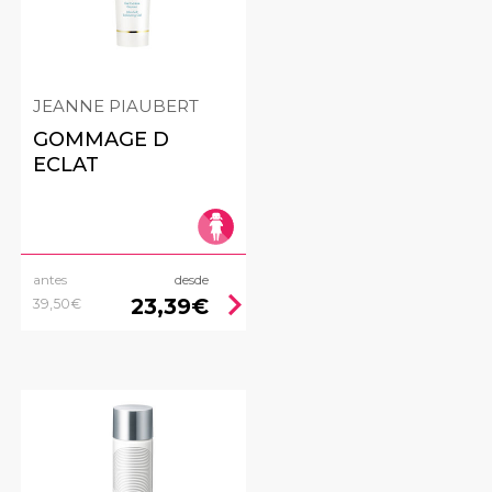
JEANNE PIAUBERT
GOMMAGE D
ECLAT
antes
desde
ht
chevron_right
23,39€
39,50€