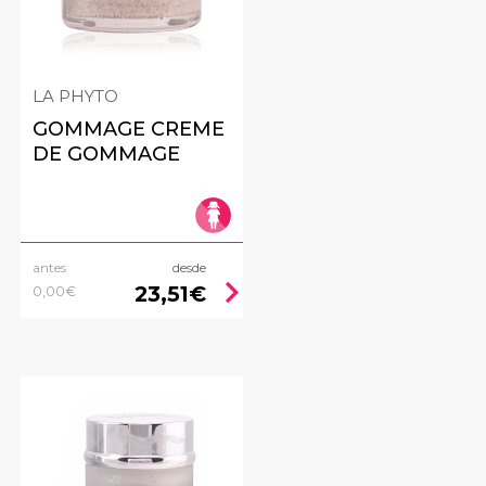
LA PHYTO
GOMMAGE CREME
DE GOMMAGE
antes
desde
ht
chevron_right
23,51€
0,00€