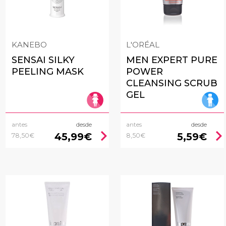
KANEBO
L'ORÉAL
SENSAI SILKY
MEN EXPERT PURE
PEELING MASK
POWER
CLEANSING SCRUB
GEL
antes
desde
antes
desde
chevron_right
chevron_rig
45,99€
5,59€
78,50€
8,50€