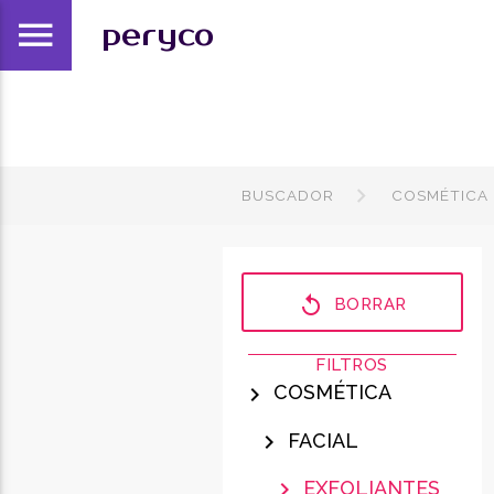
menu
peryco
BUSCADOR
COSMÉTICA
replay
BORRAR
FILTROS
COSMÉTICA
chevron_right
FACIAL
chevron_right
EXFOLIANTES
chevron_right