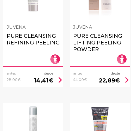
JUVENA
JUVENA
PURE CLEANSING
PURE CLEANSING
REFINING PEELING
LIFTING PEELING
POWDER
antes
desde
antes
desde
chevron_right
chevron_rig
14,41€
22,89€
28,00€
44,00€