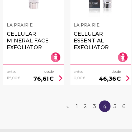
LA PRAIRIE
LA PRAIRIE
CELLULAR
CELLULAR
MINERAL FACE
ESSENTIAL
EXFOLIATOR
EXFOLIATOR
antes
desde
antes
desde
chevron_right
chevron_rig
76,61€
46,36€
115,00€
0,00€
4
«
1
2
3
5
6