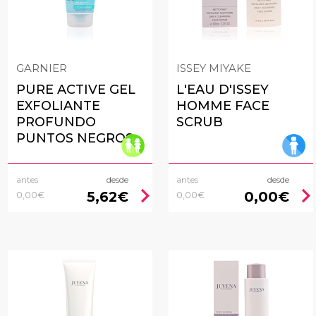
GARNIER
ISSEY MIYAKE
PURE ACTIVE GEL
L'EAU D'ISSEY
EXFOLIANTE
HOMME FACE
PROFUNDO
SCRUB
PUNTOS NEGROS
antes
desde
antes
desde
chevron_right
chevron_rig
5,62€
0,00€
0,00€
0,00€