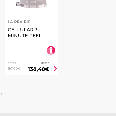
LA PRAIRIE
CELLULAR 3
MINUTE PEEL
antes
desde
ht
chevron_right
138,48€
197,00€
»