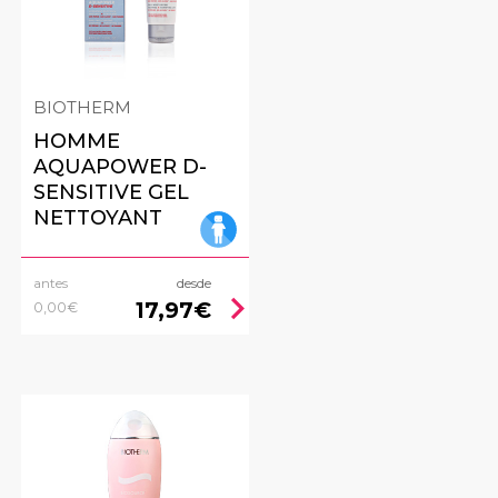
BIOTHERM
HOMME
AQUAPOWER D-
SENSITIVE GEL
NETTOYANT
antes
desde
ht
chevron_right
17,97€
0,00€