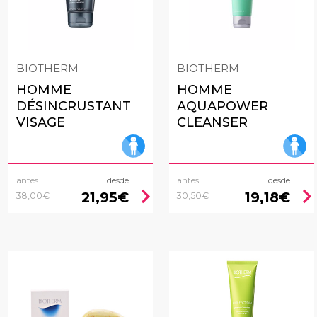
BIOTHERM
BIOTHERM
HOMME
HOMME
DÉSINCRUSTANT
AQUAPOWER
VISAGE
CLEANSER
antes
desde
antes
desde
chevron_right
chevron_rig
21,95€
19,18€
38,00€
30,50€