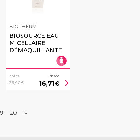
BIOTHERM
BIOSOURCE EAU
MICELLAIRE
DÉMAQUILLANTE
antes
desde
ht
chevron_right
16,71€
36,00€
19
20
»