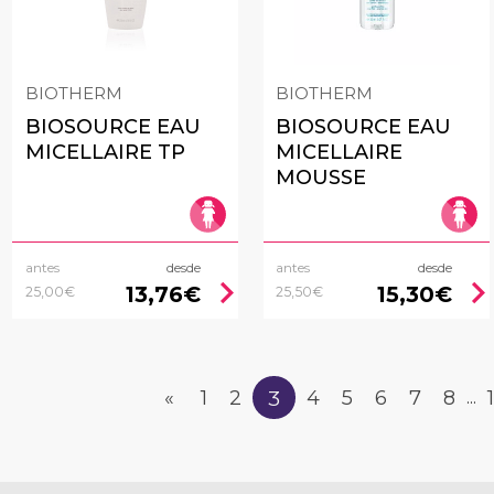
BIOTHERM
BIOTHERM
BIOSOURCE EAU
BIOSOURCE EAU
MICELLAIRE TP
MICELLAIRE
MOUSSE
antes
desde
antes
desde
chevron_right
chevron_rig
13,76€
15,30€
25,00€
25,50€
3
«
1
2
4
5
6
7
8
...