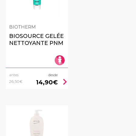
BIOTHERM
BIOSOURCE GELÉE
NETTOYANTE PNM
antes
desde
ht
chevron_right
14,90€
26,50€