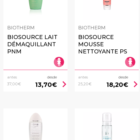
BIOTHERM
BIOTHERM
BIOSOURCE LAIT
BIOSOURCE
DÉMAQUILLANT
MOUSSE
PNM
NETTOYANTE PS
antes
desde
antes
desde
chevron_right
chevron_rig
13,70€
18,20€
37,00€
25,20€