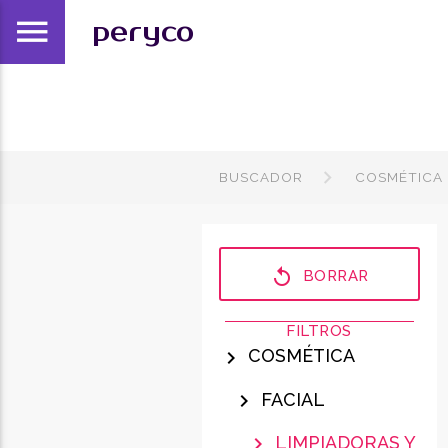
menu
peryco
BUSCADOR
COSMÉTICA
replay
BORRAR
FILTROS
COSMÉTICA
chevron_right
FACIAL
chevron_right
LIMPIADORAS Y
chevron_right