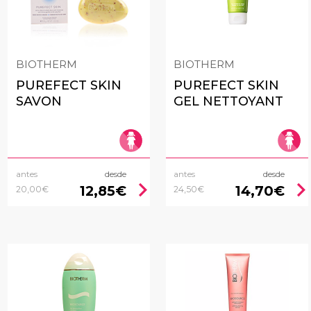
BIOTHERM
BIOTHERM
PUREFECT SKIN
PUREFECT SKIN
SAVON
GEL NETTOYANT
antes
desde
antes
desde
chevron_right
chevron_rig
12,85€
14,70€
20,00€
24,50€