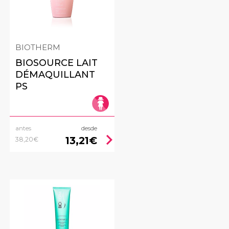
BIOTHERM
BIOSOURCE LAIT
DÉMAQUILLANT
PS
antes
desde
ht
chevron_right
13,21€
38,20€