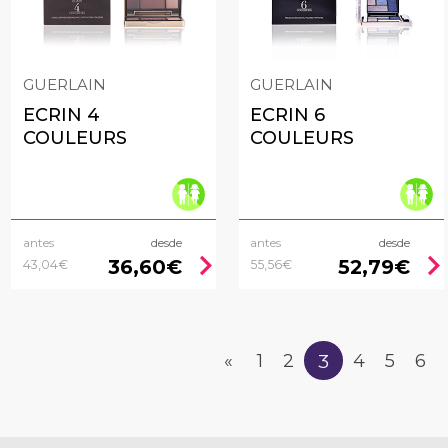
GUERLAIN
GUERLAIN
ECRIN 4
ECRIN 6
COULEURS
COULEURS
antes
desde
antes
desde
chevron_right
chevron_rig
36,60€
52,79€
43,04€
55,56€
3
«
1
2
4
5
6