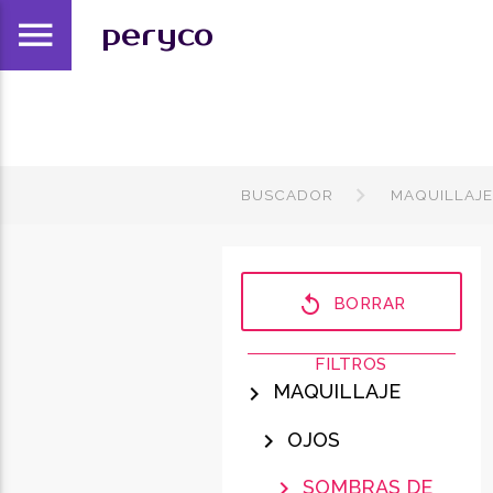
menu
peryco
BUSCADOR
MAQUILLAJ
replay
BORRAR
FILTROS
MAQUILLAJE
chevron_right
OJOS
chevron_right
SOMBRAS DE
chevron_right