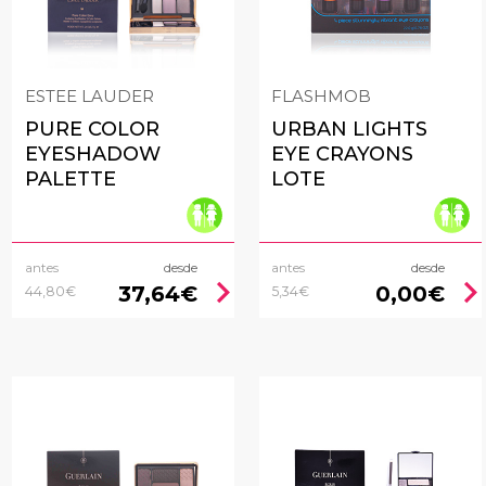
ESTEE LAUDER
FLASHMOB
PURE COLOR
URBAN LIGHTS
EYESHADOW
EYE CRAYONS
PALETTE
LOTE
antes
desde
antes
desde
chevron_right
chevron_rig
37,64€
0,00€
44,80€
5,34€