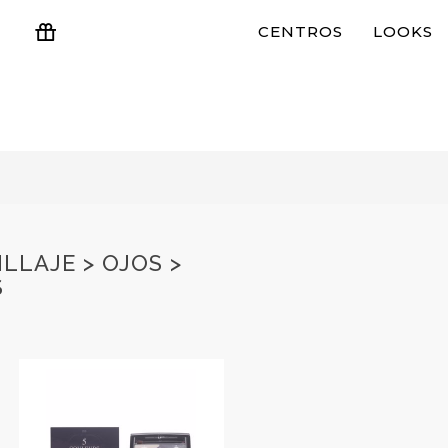
CENTROS
LOOKS
ESTUCHES Y REGALOS
LLAJE > OJOS >
S