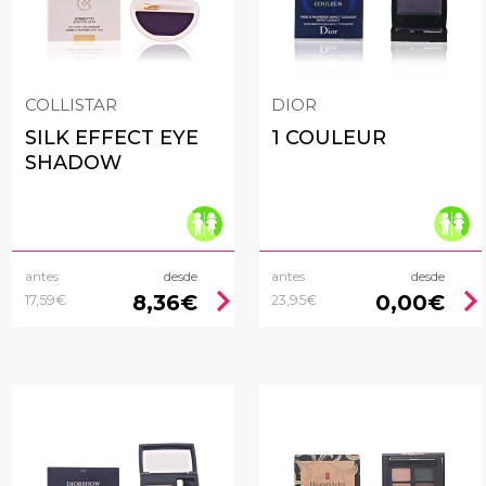
COLLISTAR
DIOR
SILK EFFECT EYE
1 COULEUR
SHADOW
antes
desde
antes
desde
chevron_right
chevron_rig
8,36€
0,00€
17,59€
23,95€