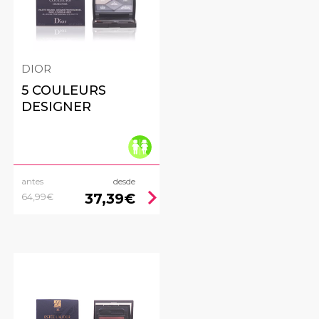
DIOR
5 COULEURS
DESIGNER
antes
desde
ht
chevron_right
37,39€
64,99€