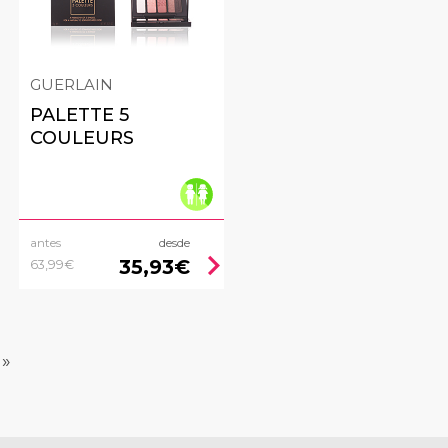
GUERLAIN
PALETTE 5
COULEURS
antes
desde
ht
chevron_right
35,93€
63,99€
»