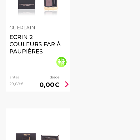
GUERLAIN
ECRIN 2
COULEURS FAR À
PAUPIÈRES
antes
desde
ht
chevron_right
0,00€
29,89€