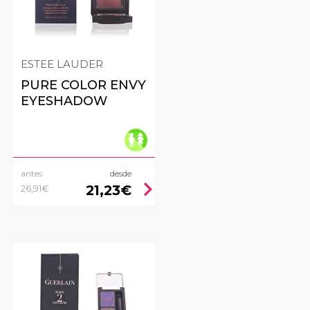
ESTEE LAUDER
PURE COLOR ENVY
EYESHADOW
antes
desde
ht
chevron_right
21,23€
26,91€