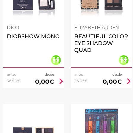
DIOR
ELIZABETH ARDEN
DIORSHOW MONO
BEAUTIFUL COLOR
EYE SHADOW
QUAD
antes
desde
antes
desde
chevron_right
chevron_rig
0,00€
0,00€
36,90€
26,05€