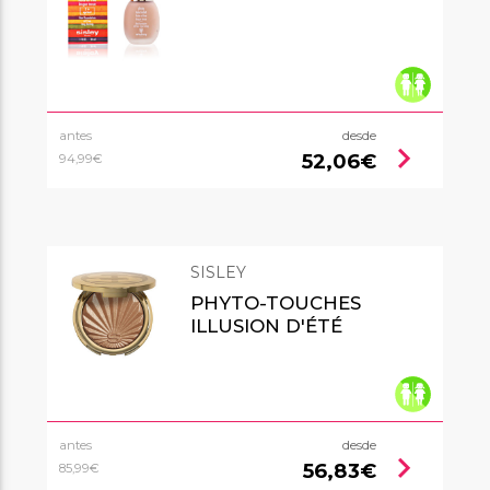
antes
desde
chevron_right
52,06€
94,99€
SISLEY
PHYTO-TOUCHES
ILLUSION D'ÉTÉ
antes
desde
chevron_right
56,83€
85,99€