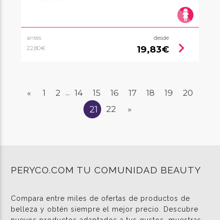
antes
desde
chevron_right
19,83€
22,80€
«
1
2
14
15
16
17
18
19
20
...
21
22
»
PERYCO.COM TU COMUNIDAD BEAUTY
Compara entre miles de ofertas de productos de
belleza y obtén siempre el mejor precio. Descubre