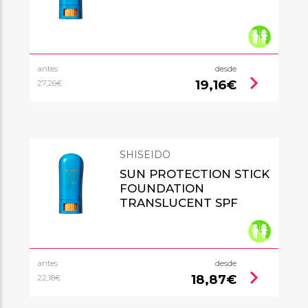
antes
desde
chevron_right
19,16€
27,26€
SHISEIDO
SUN PROTECTION STICK
FOUNDATION
TRANSLUCENT SPF
antes
desde
chevron_right
18,87€
22,18€