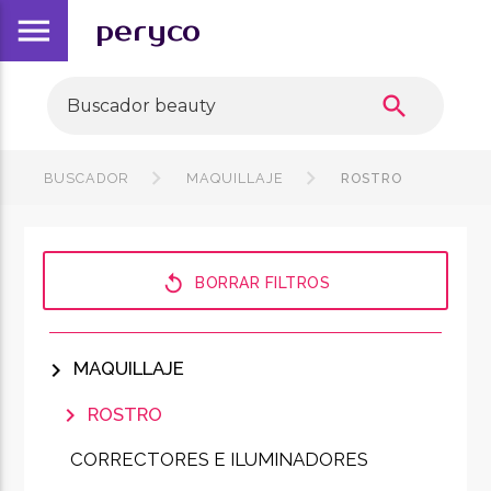
menu
peryco
search
BUSCADOR
MAQUILLAJE
ROSTRO
replay
BORRAR FILTROS
chevron_right
MAQUILLAJE
chevron_right
ROSTRO
CORRECTORES E ILUMINADORES