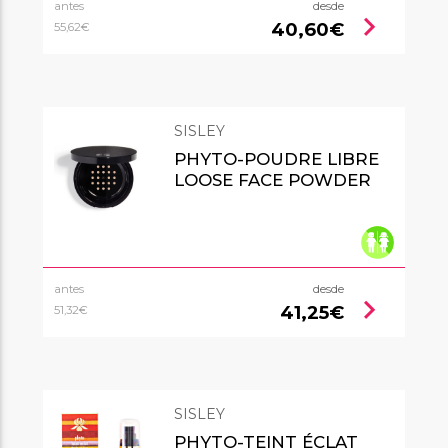
antes
desde
chevron_right
40,60€
55,62€
SISLEY
PHYTO-POUDRE LIBRE
LOOSE FACE POWDER
antes
desde
chevron_right
41,25€
51,32€
SISLEY
PHYTO-TEINT ÉCLAT