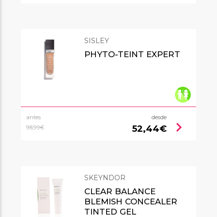
SISLEY
PHYTO-TEINT EXPERT
antes
desde
chevron_right
52,44€
98,99€
SKEYNDOR
CLEAR BALANCE
BLEMISH CONCEALER
TINTED GEL