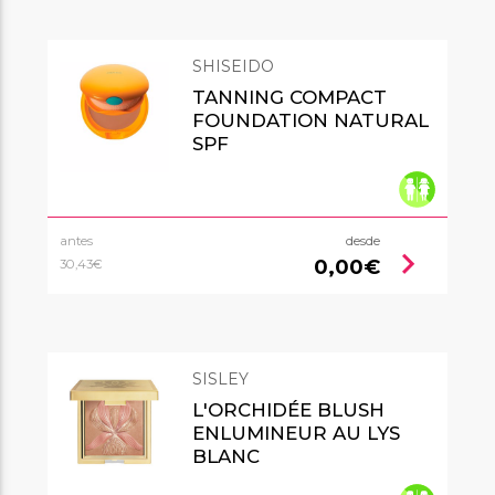
SHISEIDO
TANNING COMPACT
FOUNDATION NATURAL
SPF
antes
desde
chevron_right
0,00€
30,43€
SISLEY
L'ORCHIDÉE BLUSH
ENLUMINEUR AU LYS
BLANC