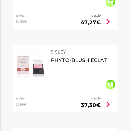
antes
desde
chevron_right
47,27€
82,99€
SISLEY
PHYTO-BLUSH ÉCLAT
antes
desde
chevron_right
37,30€
65,99€