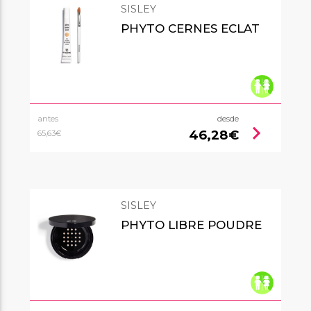
SISLEY
PHYTO CERNES ECLAT
antes
desde
chevron_right
46,28€
65,63€
SISLEY
PHYTO LIBRE POUDRE