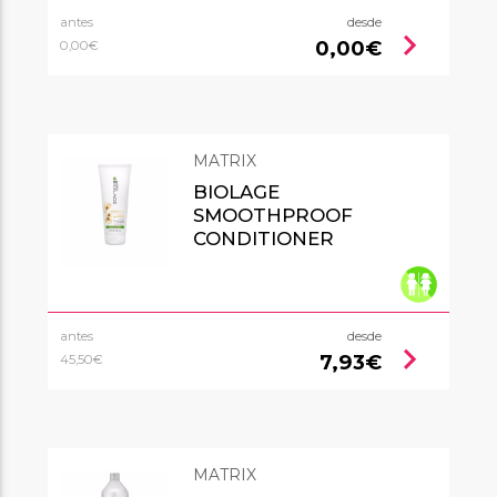
antes
desde
chevron_right
0,00€
0,00€
MATRIX
BIOLAGE
SMOOTHPROOF
CONDITIONER
antes
desde
chevron_right
7,93€
45,50€
MATRIX