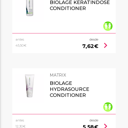
BIOLAGE KERATINDOSE
CONDITIONER
antes
desde
chevron_right
7,62€
45,50€
MATRIX
BIOLAGE
HYDRASOURCE
CONDITIONER
antes
desde
chevron_right
5,58€
12,30€