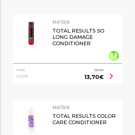
MATRIX
TOTAL RESULTS SO
LONG DAMAGE
CONDITIONER
antes
desde
chevron_right
13,70€
34,50€
MATRIX
TOTAL RESULTS COLOR
CARE CONDITIONER