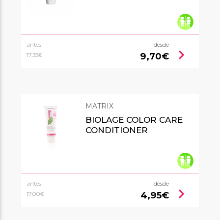
antes
desde
chevron_right
9,70€
17,35€
MATRIX
BIOLAGE COLOR CARE
CONDITIONER
antes
desde
chevron_right
4,95€
17,00€