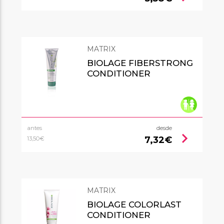
MATRIX
BIOLAGE FIBERSTRONG
CONDITIONER
antes
desde
chevron_right
7,32€
13,50€
MATRIX
BIOLAGE COLORLAST
CONDITIONER