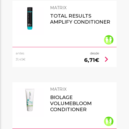
MATRIX
TOTAL RESULTS
AMPLIFY CONDITIONER
antes
desde
chevron_right
6,71€
31,45€
MATRIX
BIOLAGE
VOLUMEBLOOM
CONDITIONER