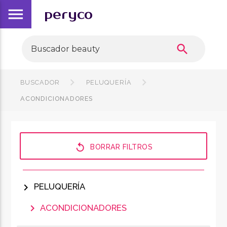
menu
peryco
search
BUSCADOR
PELUQUERÍA
ACONDICIONADORES
replay
BORRAR FILTROS
chevron_right
PELUQUERÍA
chevron_right
ACONDICIONADORES