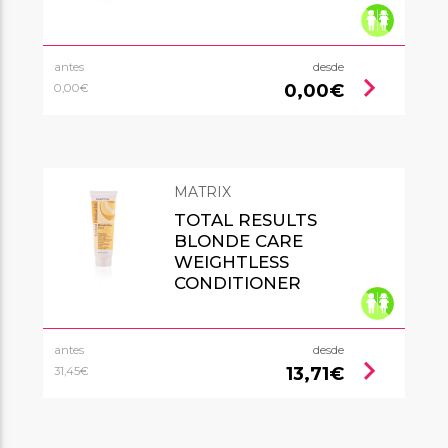
antes
desde
chevron_right
0,00€
0,00€
MATRIX
TOTAL RESULTS
BLONDE CARE
WEIGHTLESS
CONDITIONER
antes
desde
chevron_right
13,71€
31,45€