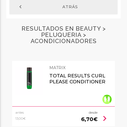
chevron_left
ATRÁS
RESULTADOS EN BEAUTY >
PELUQUERIA >
ACONDICIONADORES
MATRIX
TOTAL RESULTS CURL
PLEASE CONDITIONER
antes
desde
chevron_right
6,70€
13,00€