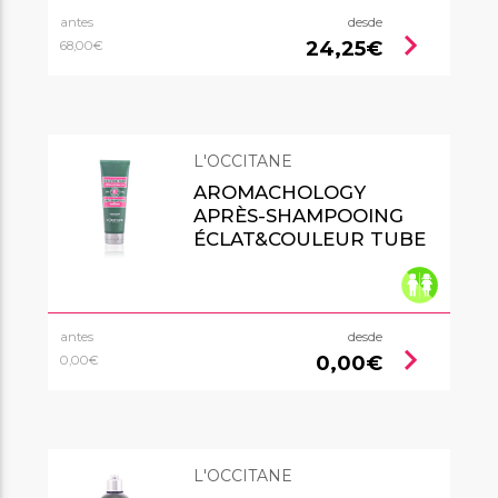
antes
desde
chevron_right
24,25€
68,00€
L'OCCITANE
AROMACHOLOGY
APRÈS-SHAMPOOING
ÉCLAT&COULEUR TUBE
antes
desde
chevron_right
0,00€
0,00€
L'OCCITANE