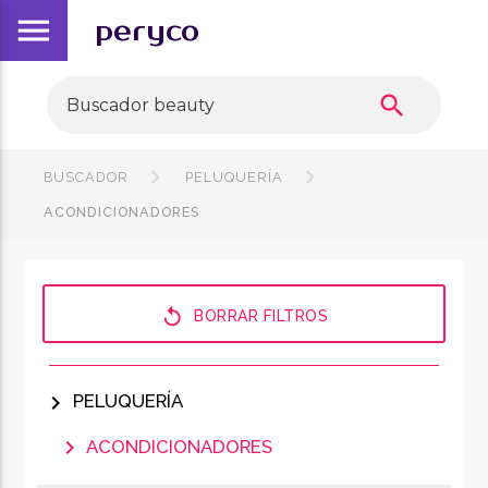
menu
peryco
search
BUSCADOR
PELUQUERÍA
ACONDICIONADORES
replay
BORRAR FILTROS
chevron_right
PELUQUERÍA
chevron_right
ACONDICIONADORES