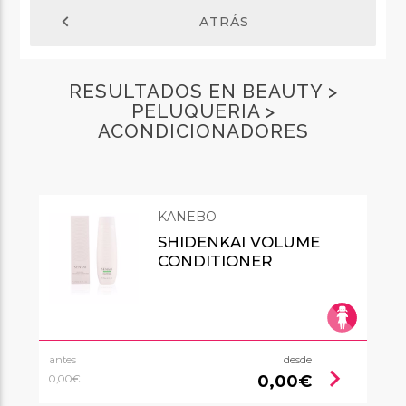
chevron_left
ATRÁS
RESULTADOS EN BEAUTY >
PELUQUERIA >
ACONDICIONADORES
KANEBO
SHIDENKAI VOLUME
CONDITIONER
antes
desde
chevron_right
0,00€
0,00€