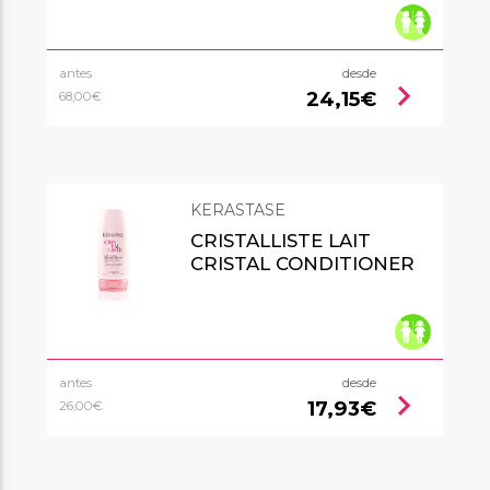
antes
desde
chevron_right
24,15€
68,00€
KERASTASE
CRISTALLISTE LAIT
CRISTAL CONDITIONER
antes
desde
chevron_right
17,93€
26,00€