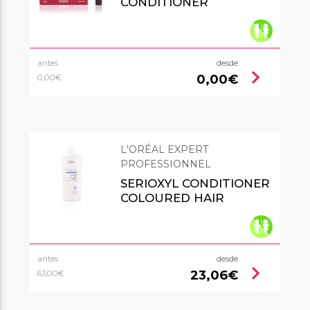
CONDITIONER
antes
desde
chevron_right
0,00€
0,00€
L'ORÉAL EXPERT
PROFESSIONNEL
SERIOXYL CONDITIONER
COLOURED HAIR
antes
desde
chevron_right
23,06€
63,00€