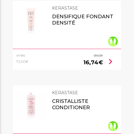
KERASTASE
DENSIFIQUE FONDANT
DENSITÉ
antes
desde
chevron_right
16,74€
72,00€
KERASTASE
CRISTALLISTE
CONDITIONER