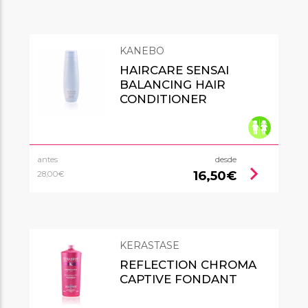
KANEBO
HAIRCARE SENSAI
BALANCING HAIR
CONDITIONER
antes
desde
chevron_right
16,50€
28,00€
KERASTASE
REFLECTION CHROMA
CAPTIVE FONDANT