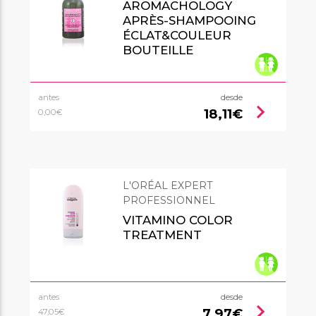
AROMACHOLOGY
APRÈS-SHAMPOOING
ÉCLAT&COULEUR
BOUTEILLE
antes
desde
chevron_right
18,11€
0,00€
L'ORÉAL EXPERT
PROFESSIONNEL
VITAMINO COLOR
TREATMENT
antes
desde
chevron_right
7,97€
47,05€