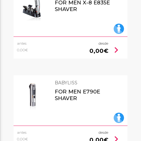
FOR MEN X-8 E835E
SHAVER
antes
desde
chevron_right
0,00€
0,00€
BABYLISS
FOR MEN E790E
SHAVER
antes
desde
chevron_right
0,00€
0,00€