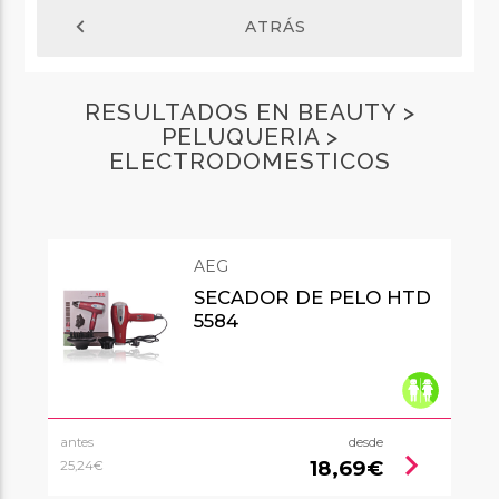
chevron_left
ATRÁS
RESULTADOS EN BEAUTY >
PELUQUERIA >
ELECTRODOMESTICOS
AEG
SECADOR DE PELO HTD
5584
antes
desde
chevron_right
18,69€
25,24€