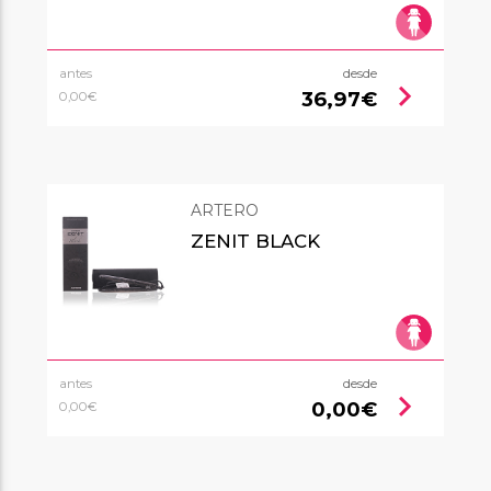
antes
desde
chevron_right
36,97€
0,00€
ARTERO
ZENIT BLACK
antes
desde
chevron_right
0,00€
0,00€