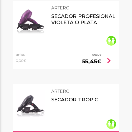
ARTERO
SECADOR PROFESIONAL
VIOLETA O PLATA
antes
desde
chevron_right
55,45€
0,00€
ARTERO
SECADOR TROPIC