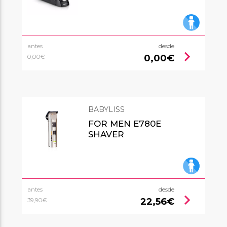
antes
desde
chevron_right
0,00€
0,00€
BABYLISS
FOR MEN E780E
SHAVER
antes
desde
chevron_right
22,56€
39,90€