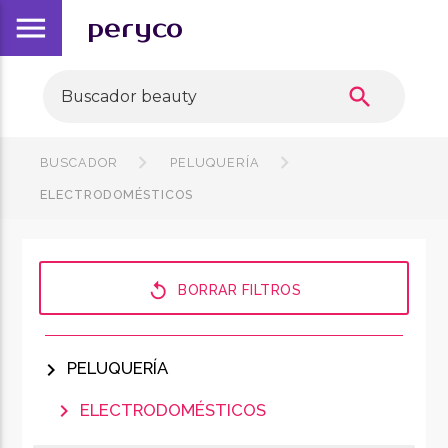
menu
peryco
search
BUSCADOR
PELUQUERÍA
ELECTRODOMÉSTICOS
replay
BORRAR FILTROS
chevron_right
PELUQUERÍA
chevron_right
ELECTRODOMÉSTICOS