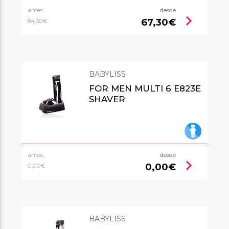
antes
desde
chevron_right
67,30€
84,30€
BABYLISS
FOR MEN MULTI 6 E823E
SHAVER
antes
desde
chevron_right
0,00€
0,00€
BABYLISS