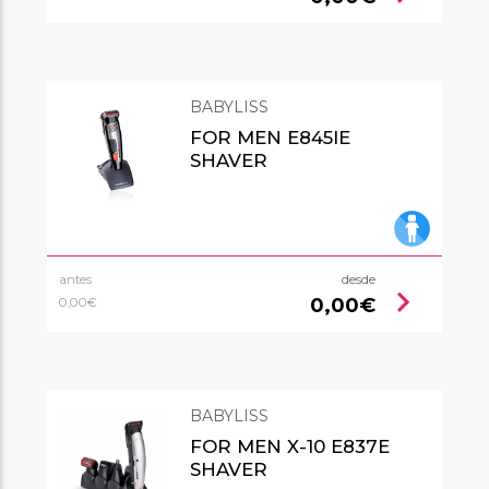
BABYLISS
FOR MEN E845IE
SHAVER
antes
desde
chevron_right
0,00€
0,00€
BABYLISS
FOR MEN X-10 E837E
SHAVER