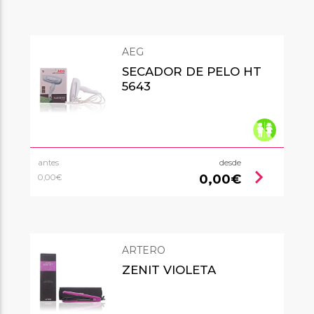
AEG
SECADOR DE PELO HT
5643
antes
desde
chevron_right
0,00€
0,00€
ARTERO
ZENIT VIOLETA