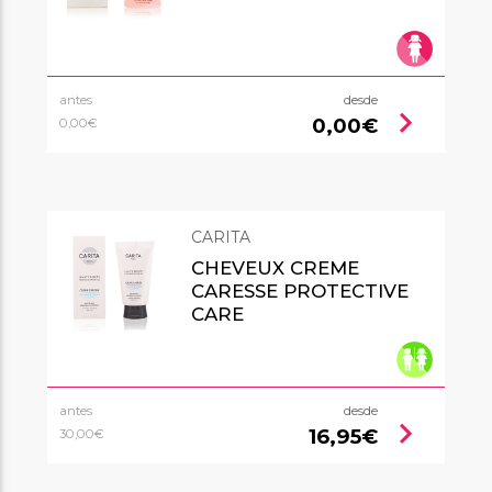
antes
desde
chevron_right
0,00€
0,00€
CARITA
CHEVEUX CREME
CARESSE PROTECTIVE
CARE
antes
desde
chevron_right
16,95€
30,00€