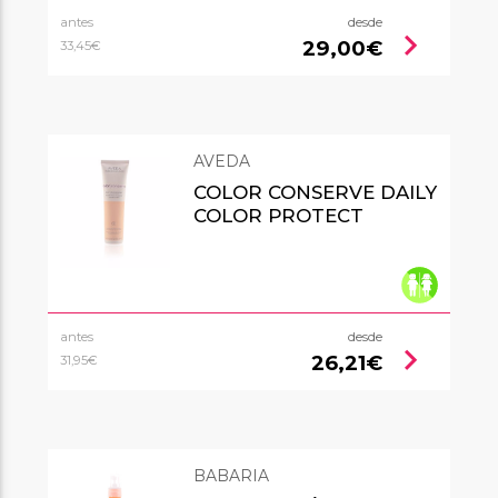
antes
desde
chevron_right
29,00€
33,45€
AVEDA
COLOR CONSERVE DAILY
COLOR PROTECT
antes
desde
chevron_right
26,21€
31,95€
BABARIA