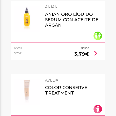
ANIAN
ANIAN ORO LÍQUIDO
SERUM CON ACEITE DE
ARGÁN
antes
desde
chevron_right
3,79€
5,75€
AVEDA
COLOR CONSERVE
TREATMENT