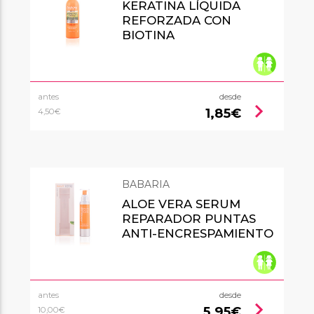
KERATINA LÍQUIDA
REFORZADA CON
BIOTINA
antes
desde
chevron_right
1,85€
4,50€
BABARIA
ALOE VERA SERUM
REPARADOR PUNTAS
ANTI-ENCRESPAMIENTO
antes
desde
chevron_right
5,95€
10,00€