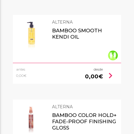
ALTERNA
BAMBOO SMOOTH
KENDI OIL
antes
desde
chevron_right
0,00€
0,00€
ALTERNA
BAMBOO COLOR HOLD+
FADE-PROOF FINISHING
GLOSS