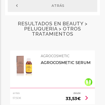
chevron_left
ATRÁS
RESULTADOS EN BEAUTY >
PELUQUERIA > OTROS
TRATAMIENTOS
AGROCOSMETIC
AGROCOSMETIC SERUM
antes
desde
chevron_right
33,53€
57,50€