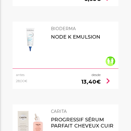
BIODERMA
NODE K EMULSION
antes
desde
chevron_right
13,40€
28,00€
CARITA
PROGRESSIF SÉRUM
PARFAIT CHEVEUX CUIR