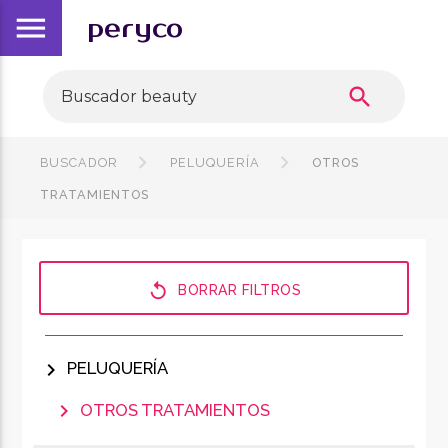
menu
peryco
search
BUSCADOR
PELUQUERÍA
OTROS
TRATAMIENTOS
replay
BORRAR FILTROS
chevron_right
PELUQUERÍA
chevron_right
OTROS TRATAMIENTOS