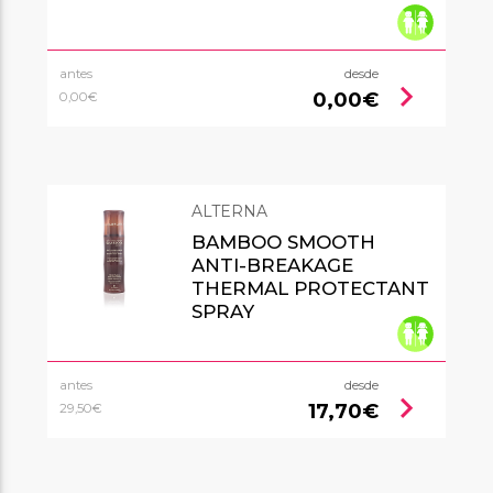
antes
desde
chevron_right
0,00€
0,00€
ALTERNA
BAMBOO SMOOTH
ANTI-BREAKAGE
THERMAL PROTECTANT
SPRAY
antes
desde
chevron_right
17,70€
29,50€