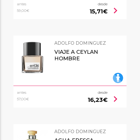
antes
desde
chevron_right
15,71€
59,00€
ADOLFO DOMINGUEZ
VIAJE A CEYLAN
HOMBRE
antes
desde
chevron_right
16,23€
57,00€
ADOLFO DOMINGUEZ