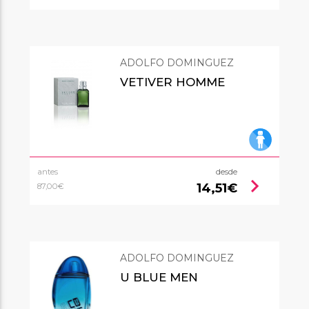
ADOLFO DOMINGUEZ
VETIVER HOMME
antes
desde
chevron_right
14,51€
87,00€
ADOLFO DOMINGUEZ
U BLUE MEN