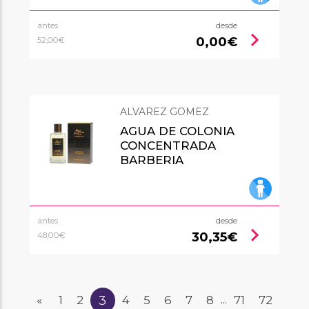
antes
desde
chevron_right
0,00€
52,00€
ALVAREZ GOMEZ
AGUA DE COLONIA
CONCENTRADA
BARBERIA
antes
desde
chevron_right
30,35€
48,00€
3
«
1
2
4
5
6
7
8
71
72
...