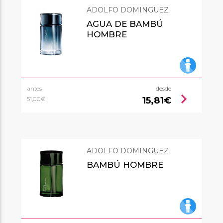
ADOLFO DOMINGUEZ
AGUA DE BAMBÚ
HOMBRE
antes
desde
chevron_right
15,81€
51,00€
ADOLFO DOMINGUEZ
BAMBÚ HOMBRE