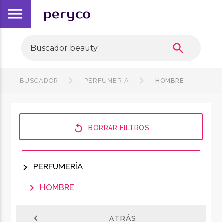
menu
peryco
search
BUSCADOR
PERFUMERÍA
HOMBRE
replay
BORRAR FILTROS
chevron_right
PERFUMERÍA
chevron_right
HOMBRE
chevron_left
ATRÁS