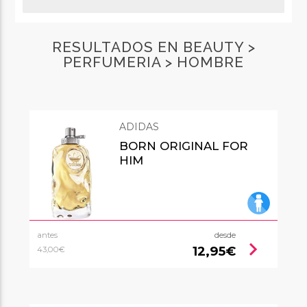
RESULTADOS EN BEAUTY >
PERFUMERIA > HOMBRE
ADIDAS
BORN ORIGINAL FOR
HIM
antes
desde
chevron_right
12,95€
43,00€