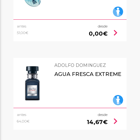
antes
desde
chevron_right
0,00€
51,00€
ADOLFO DOMINGUEZ
AGUA FRESCA EXTREME
antes
desde
chevron_right
14,67€
64,00€