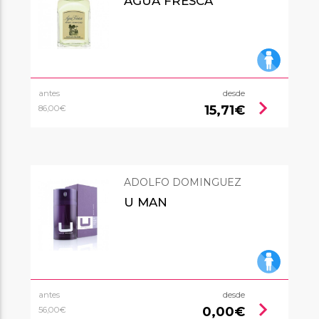
AGUA FRESCA
antes
desde
chevron_right
15,71€
86,00€
ADOLFO DOMINGUEZ
U MAN
antes
desde
chevron_right
0,00€
56,00€